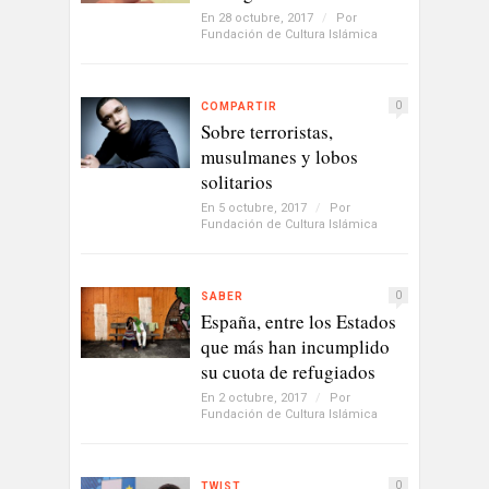
En 28 octubre, 2017
/
Por
Fundación de Cultura Islámica
0
COMPARTIR
Sobre terroristas,
musulmanes y lobos
solitarios
En 5 octubre, 2017
/
Por
Fundación de Cultura Islámica
0
SABER
España, entre los Estados
que más han incumplido
su cuota de refugiados
En 2 octubre, 2017
/
Por
Fundación de Cultura Islámica
0
TWIST