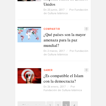
Unidos
En 25 junio, 2017
/
Por
Fundación
de Cultura Islámica
0
COMPARTIR
¿Qué países son la mayor
amenaza para la paz
mundial?
En 2 marzo, 2017
/
Por
Fundación
de Cultura Islámica
0
SABER
¿Es compatible el Islam
con la democracia?
En 26 enero, 2017
/
Por
Fundación de Cultura Islámica
« Página anterior
1
2
3
4