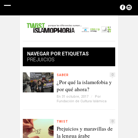
NAVEGAR POR ETIQUETAS
PREJUICIOS
0
SABER
¿Por qué la islamofobia y
por qué ahora?
En 31 octubre, 2017
/
Por
Fundación de Cultura Islámica
0
TWIST
Prejuicios y maravillas de
la lengua árabe