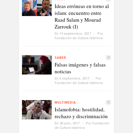
Ideas erróneas en torno al
islam: encuentro entre
Raad Salam y Mourad
Zarrouk (I)
En 19 septiembre, 2017
/
Por
Fundación de Cultura Islámica
0
SABER
Falsas imágenes y falsas
noticias
En 6 septiembre, 2017
/
Por
Fundación de Cultura Islámica
0
MULTIMEDIA
Islamofobia: hostilidad,
rechazo y discriminación
En 28 julio, 2017
/
Por
Fundación
de Cultura Islámica