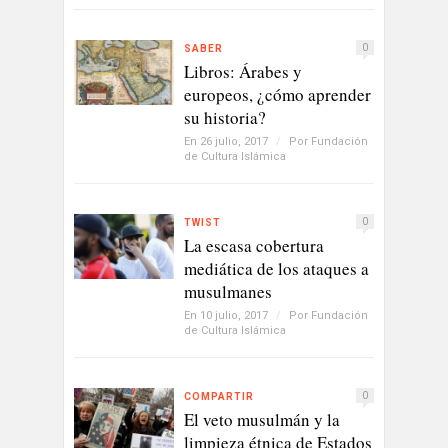
0
SABER
Libros: Árabes y
europeos, ¿cómo aprender
su historia?
En 26 julio, 2017
/
Por
Fundación
de Cultura Islámica
0
TWIST
La escasa cobertura
mediática de los ataques a
musulmanes
En 10 julio, 2017
/
Por
Fundación
de Cultura Islámica
0
COMPARTIR
El veto musulmán y la
limpieza étnica de Estados