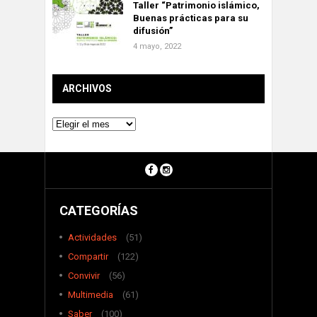
Taller “Patrimonio islámico,
Buenas prácticas para su
difusión”
4 mayo, 2022
ARCHIVOS
Archivos
CATEGORÍAS
Actividades
(51)
Compartir
(122)
Convivir
(56)
Multimedia
(61)
Saber
(100)