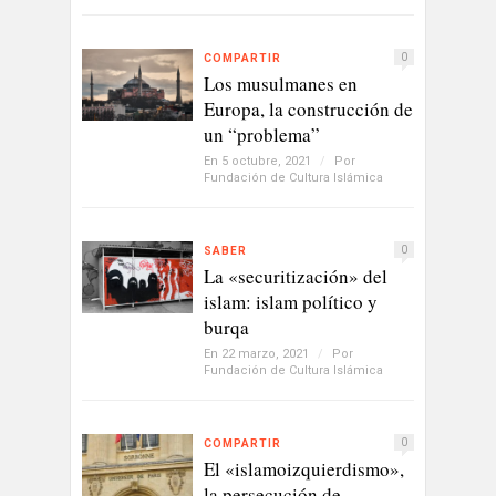
0
COMPARTIR
Los musulmanes en
Europa, la construcción de
un “problema”
En 5 octubre, 2021
/
Por
Fundación de Cultura Islámica
0
SABER
La «securitización» del
islam: islam político y
burqa
En 22 marzo, 2021
/
Por
Fundación de Cultura Islámica
0
COMPARTIR
El «islamoizquierdismo»,
la persecución de