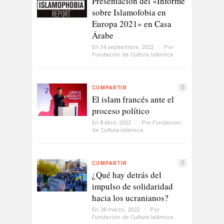
Presentación del «Informe
sobre Islamofobia en
Europa 2021» en Casa
Árabe
En 14 septiembre, 2022
/
Por
Fundación de Cultura Islámica
0
COMPARTIR
El islam francés ante el
proceso político
En 8 abril, 2022
/
Por
Fundación
de Cultura Islámica
0
COMPARTIR
¿Qué hay detrás del
impulso de solidaridad
hacia los ucranianos?
En 28 marzo, 2022
/
Por
Fundación de Cultura Islámica