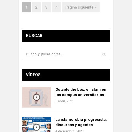
1
2
3
4
Página siguiente »
BUSCAR
VÍDEOS
Outside the box: el islam en
los campus universitarios
5 abril, 2021
La islamofobia progresista:
discursos y agentes
4 diciembre, 2020