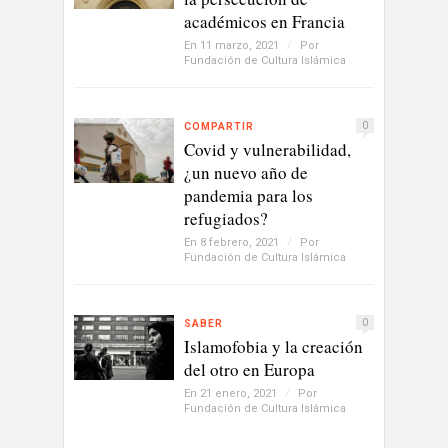
académicos en Francia
En 11 marzo, 2021
/
Por
Fundación de Cultura Islámica
0
COMPARTIR
Covid y vulnerabilidad,
¿un nuevo año de
pandemia para los
refugiados?
En 8 febrero, 2021
/
Por
Fundación de Cultura Islámica
0
SABER
Islamofobia y la creación
del otro en Europa
En 21 enero, 2021
/
Por
Fundación de Cultura Islámica