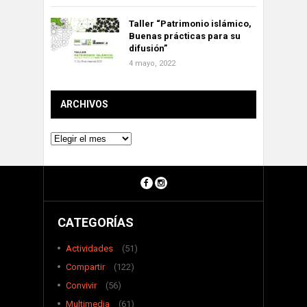
Taller “Patrimonio islámico,
Buenas prácticas para su
difusión”
4 mayo, 2022
ARCHIVOS
Archivos
CATEGORÍAS
Actividades
(51)
Compartir
(122)
Convivir
(56)
Multimedia
(61)