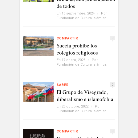
de todos
En 16 septiembre, 2024
/
Por
Fundación de Cultura Islámica
0
COMPARTIR
Suecia prohíbe los
colegios religiosos
En 17 enero, 2023
/
Por
Fundación de Cultura Islámica
0
SABER
El Grupo de Visegrado,
iliberalismo e islamofobia
En 26 octubre, 2022
/
Por
Fundación de Cultura Islámica
0
COMPARTIR