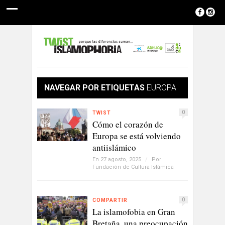
NAVEGAR POR ETIQUETAS
EUROPA
0
TWIST
Cómo el corazón de
Europa se está volviendo
antiislámico
En 27 agosto, 2025
/
Por
Fundación de Cultura Islámica
0
COMPARTIR
La islamofobia en Gran
Bretaña, una preocupación