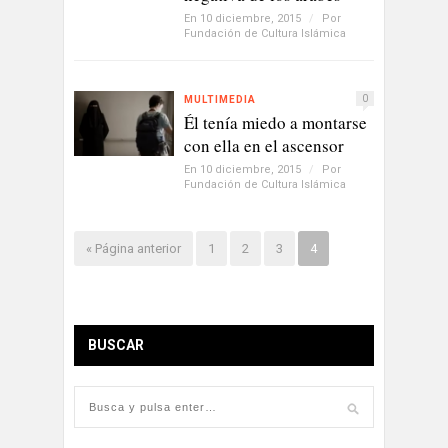
En 10 diciembre, 2015
/
Por
Fundación de Cultura Islámica
0
MULTIMEDIA
Él tenía miedo a montarse
con ella en el ascensor
En 10 diciembre, 2015
/
Por
Fundación de Cultura Islámica
« Página anterior
1
2
3
4
BUSCAR