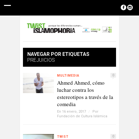
NAVEGAR POR ETIQUETAS
PREJUICIOS
0
MULTIMEDIA
Ahmed Ahmed, cómo
luchar contra los
estereotipos a través de la
comedia
En 16 enero, 2017
/
Por
Fundación de Cultura Islámica
0
TWIST