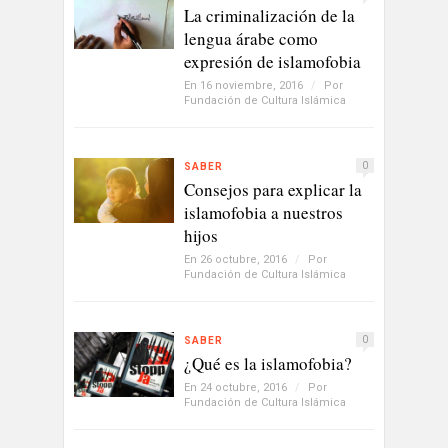
La criminalización de la
lengua árabe como
expresión de islamofobia
En 16 noviembre, 2016
/
Por
Fundación de Cultura Islámica
0
SABER
Consejos para explicar la
islamofobia a nuestros
hijos
En 26 octubre, 2016
/
Por
Fundación de Cultura Islámica
0
SABER
¿Qué es la islamofobia?
En 24 octubre, 2016
/
Por
Fundación de Cultura Islámica