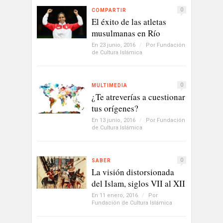
0
COMPARTIR
El éxito de las atletas
musulmanas en Río
En 23 junio, 2016
/
Por
Fundación
de Cultura Islámica
0
MULTIMEDIA
¿Te atreverías a cuestionar
tus orígenes?
En 13 junio, 2016
/
Por
Fundación
de Cultura Islámica
0
SABER
La visión distorsionada
del Islam, siglos VII al XII
En 11 enero, 2016
/
Por
Fundación de Cultura Islámica