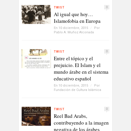
0
TWIST
Al igual que hoy…
Islamofobia en Europa
En 10 diciembre, 2015
/
Por
Pablo A. Muñoz Alconada
0
TWIST
Entre el tópico y el
prejuicio. El Islam y el
mundo árabe en el sistema
educativo español
En 10 diciembre, 2015
/
Por
Fundación de Cultura Islámica
0
TWIST
Reel Bad Arabs,
contribuyendo a la imagen
negativa de los árabes