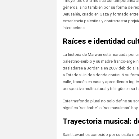
influyentes de la música contemporánea ára
géneros, sino también por su forma de recon
Jerusalén, criado en Gaza y formado entre va
experiencia palestina y contrarrestar preju
internacional.
Raíces e identidad cul
La historia de Marwan está marcada por u
palestino-serbio y su madre franco-argelina
trasladarse a Jordania en 2007 debido a la
a Estados Unidos donde continuó su forma
calle, francés en casa y aprendiendo ingl
perspectiva multicultural y trilingüe en su f
Este trasfondo plural no solo define su so
significa “ser árabe” o “ser musulmán” hoy e
Trayectoria musical: d
Saint Levant es conocido por su estilo mu