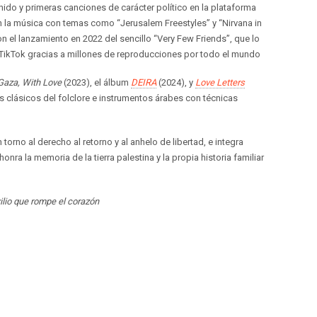
nido y primeras canciones de carácter político en la plataforma
n la música con temas como “Jerusalem Freestyles” y “Nirvana in
on el lanzamiento en 2022 del sencillo “Very Few Friends”, que lo
TikTok gracias a millones de reproducciones por todo el mundo
Gaza, With Love
(2023), el álbum
DEIRA
(2024), y
Love Letters
clásicos del folclore e instrumentos árabes con técnicas
 torno al derecho al retorno y al anhelo de libertad, e integra
onra la memoria de la tierra palestina y la propia historia familiar
ilio que rompe el corazón