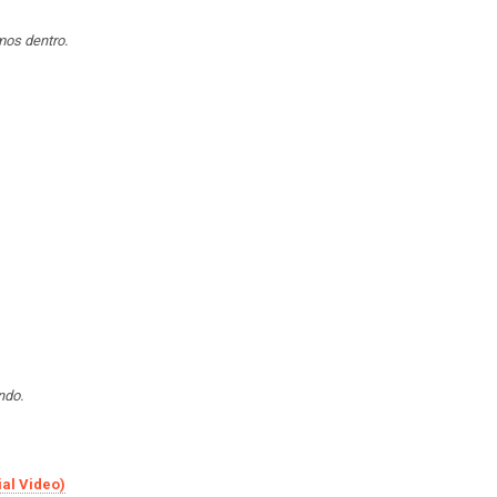
mos dentro.
ndo.
ial Video)