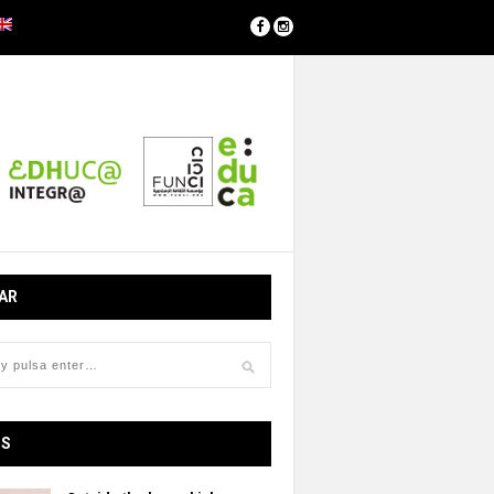
AR
OS