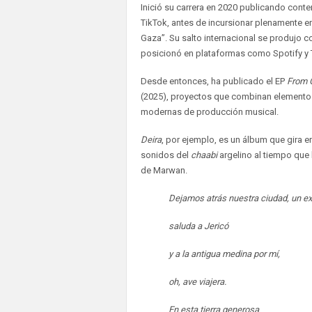
Inició su carrera en 2020 publicando conte
TikTok, antes de incursionar plenamente e
Gaza”. Su salto internacional se produjo c
posicionó en plataformas como Spotify y 
Desde entonces, ha publicado el EP
From 
(2025), proyectos que combinan elementos 
modernas de producción musical.
Deira
, por ejemplo, es un álbum que gira en
sonidos del
chaabi
argelino al tiempo que h
de Marwan.
Dejamos atrás nuestra ciudad, un ex
saluda a Jericó
y a la antigua medina por mí,
oh, ave viajera.
En esta tierra generosa