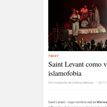
TWIST
Saint Levant como vo
islamofobia
·
Por
Fundación de Cultura Islámica
En 17 
Saint Levant —cuyo nombre real es
Marwa