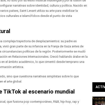
be, no solo por su estilo musical multilingüe y por la fusión de
figurar narrativas sobre identidad, cultura y política. Nacido en
rios países, Saint Levant utiliza su arte para visibilizar la
icios culturales e islamófobos desde el punto de vista
tural
na compleja trayectoria de desplazamientos: su padre es
, vivió gran parte de su infancia en la Franja de Gaza antes de
s circunstancias políticas de la región. Posteriormente se mudó
ción en Relaciones Internacionales. Creció hablando árabe en la
és en el ámbito académico, lo que cimentó desde temprano una
ormación artística.
nido, sino que cuestiona narrativas simplistas sobre lo que
n el arte global.
ACTI
e TikTok al escenario mundial
sical, que fusiona pop contemporáneo, R&B, hip-hop, rap y