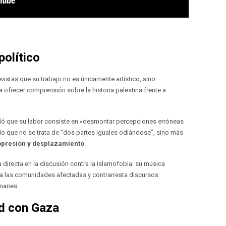
político
vistas que su trabajo no es únicamente artístico, sino
 ofrecer comprensión sobre la historia palestina frente a
aló que su labor consiste en «desmontar percepciones erróneas
ndo que no se trata de “dos partes iguales odiándose”, sino más
opresión y desplazamiento
.
a directa en la discusión contra la islamofobia: su música
a a las comunidades afectadas y contrarresta discursos
manes.
ad con Gaza