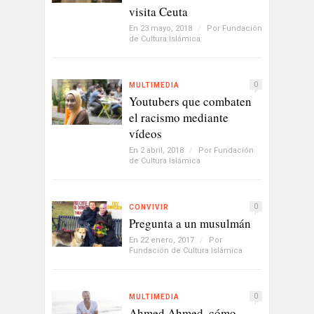
visita Ceuta
En 23 mayo, 2018
/
Por
Fundación
de Cultura Islámica
0
MULTIMEDIA
Youtubers que combaten
el racismo mediante
vídeos
En 2 abril, 2018
/
Por
Fundación
de Cultura Islámica
0
CONVIVIR
Pregunta a un musulmán
En 22 enero, 2017
/
Por
Fundación de Cultura Islámica
0
MULTIMEDIA
Ahmed Ahmed, cómo