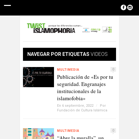
NAVEGAR POR ETIQUETAS
VIDEOS
0
MULTIMEDIA
Publicación de «Es por tu
seguridad. Engranajes
institucionales de la
islamofobia»
En 6 septiembre, 2022
/
Por
Fundación de Cultura Islámica
0
MULTIMEDIA
“Abre la muralla”, un