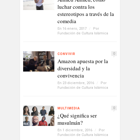
luchar contra los
estereotipos a través de la
comedia
En 16 enero, 2017
/
Por
Fundación de Cultura Islámica
0
CONVIVIR
Amazon apuesta por la
diversidad y la
convivencia
En 23 diciembre, 2016
/
Por
Fundación de Cultura Islámica
0
MULTIMEDIA
¿Qué significa ser
musulmán?
En 1 diciembre, 2016
/
Por
Fundación de Cultura Islámica