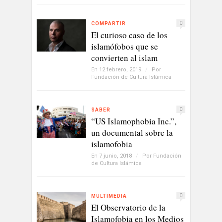
0
COMPARTIR
El curioso caso de los
islamófobos que se
convierten al islam
En 12 febrero, 2019
/
Por
Fundación de Cultura Islámica
0
SABER
“US Islamophobia Inc.”,
un documental sobre la
islamofobia
En 7 junio, 2018
/
Por
Fundación
de Cultura Islámica
0
MULTIMEDIA
El Observatorio de la
Islamofobia en los Medios