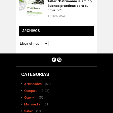
Taller “Patrimonio islámico,
Buenas prácticas para su
difusión”
4 mayo, 2022
ARCHIVOS
Archivos
CATEGORÍAS
Actividades
(51)
Compartir
(122)
Convivir
(56)
Multimedia
(61)
Saber
(100)