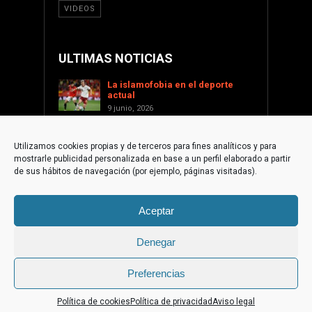
VIDEOS
ULTIMAS NOTICIAS
La islamofobia en el deporte
actual
9 junio, 2026
Saint Levant como voz cultural
contra la islamofobia
Utilizamos cookies propias y de terceros para fines analíticos y para
17 enero, 2026
mostrarle publicidad personalizada en base a un perfil elaborado a partir
Apoyar a Palestina desde la
de sus hábitos de navegación (por ejemplo, páginas visitadas).
sociedad civil internacional
1 diciembre, 2025
Aceptar
La paradoja islamófoba de
Torre-Pacheco
10 septiembre, 2025
Denegar
Preferencias
© 2015 Fundación de Cultura Islámica | web by
Trixma
Política de cookies
Política de privacidad
Aviso legal