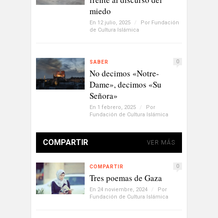
miedo
En 12 julio, 2025
/
Por
Fundación
de Cultura Islámica
0
SABER
No decimos «Notre-
Dame», decimos «Su
Señora»
En 1 febrero, 2025
/
Por
Fundación de Cultura Islámica
COMPARTIR
VER MÁS
0
COMPARTIR
Tres poemas de Gaza
En 24 noviembre, 2024
/
Por
Fundación de Cultura Islámica