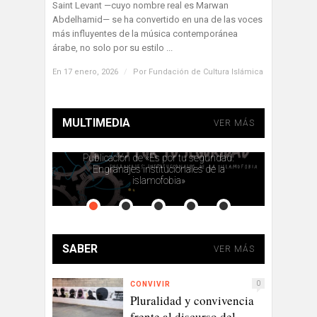
Saint Levant —cuyo nombre real es Marwan
Abdelhamid— se ha convertido en una de las voces
más influyentes de la música contemporánea
árabe, no solo por su estilo ...
En 17 enero, 2026
/
Por
Fundación de Cultura Islámica
MULTIMEDIA
VER MÁS
Publicación de «Es por tu seguridad.
opina de
Engranajes institucionales de la
“Abre la 
islamofobia»
SABER
VER MÁS
0
CONVIVIR
Pluralidad y convivencia
frente al discurso del