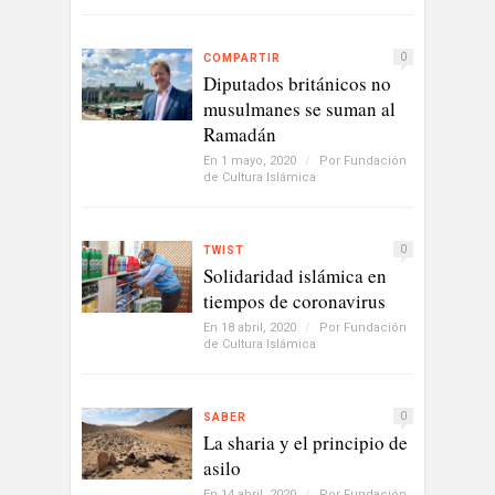
0
COMPARTIR
Diputados británicos no
musulmanes se suman al
Ramadán
En 1 mayo, 2020
/
Por
Fundación
de Cultura Islámica
0
TWIST
Solidaridad islámica en
tiempos de coronavirus
En 18 abril, 2020
/
Por
Fundación
de Cultura Islámica
0
SABER
La sharia y el principio de
asilo
En 14 abril, 2020
/
Por
Fundación