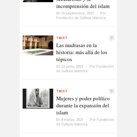
incomprensión del islam
En 10 septiembre, 2021
/
Por
Fundación de Cultura Islámica
0
TWIST
Las madrasas en la
historia: más allá de los
tópicos
En 22 junio, 2021
/
Por
Fundación
de Cultura Islámica
0
TWIST
Mujeres y poder político
durante la expansión del
islam
En 8 marzo, 2021
/
Por
Fundación
de Cultura Islámica