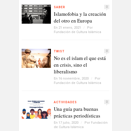
0
SABER
Islamofobia y la creación
del otro en Europa
En 21 enero, 2021
/
Por
Fundación de Cultura Islámica
0
TWIST
No es el islam el que está
en crisis, sino el
liberalismo
En 16 noviembre, 2020
/
Por
Fundación de Cultura Islámica
0
ACTIVIDADES
Una guía para buenas
prácticas periodísticas
En 17 julio, 2020
/
Por
Fundación
de Cultura Islámica