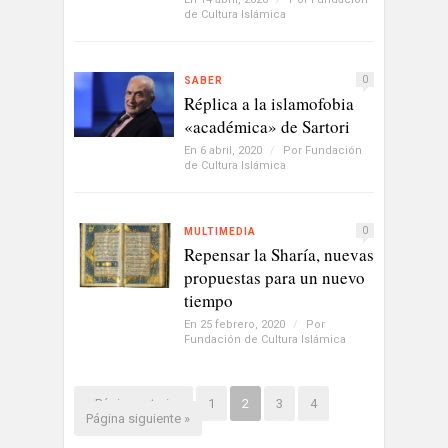
de Cultura Islámica
0
SABER
Réplica a la islamofobia
«académica» de Sartori
En 6 abril, 2020
/
Por
Fundación
de Cultura Islámica
0
MULTIMEDIA
Repensar la Sharía, nuevas
propuestas para un nuevo
tiempo
En 25 febrero, 2020
/
Por
Fundación de Cultura Islámica
« Página anterior
1
2
3
4
Página siguiente »