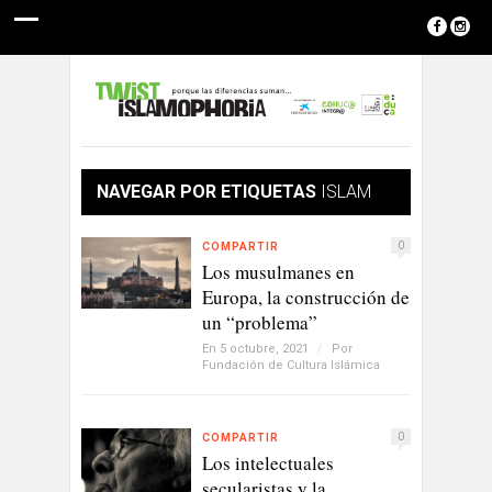
NAVEGAR POR ETIQUETAS
ISLAM
0
COMPARTIR
Los musulmanes en
Europa, la construcción de
un “problema”
En 5 octubre, 2021
/
Por
Fundación de Cultura Islámica
0
COMPARTIR
Los intelectuales
secularistas y la