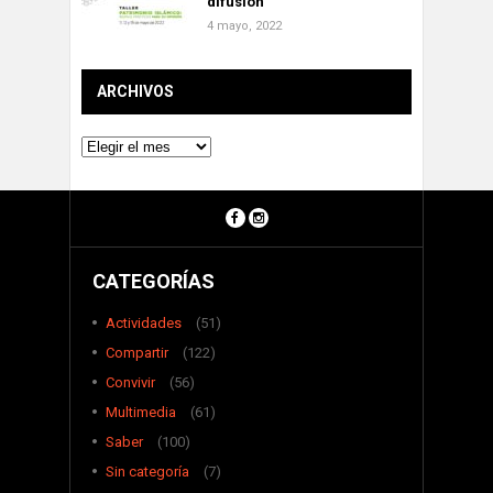
difusión”
4 mayo, 2022
ARCHIVOS
Archivos
CATEGORÍAS
Actividades
(51)
Compartir
(122)
Convivir
(56)
Multimedia
(61)
Saber
(100)
Sin categoría
(7)