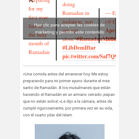
doing
A
for my
— Ed Davey
Ramadan in
pre-
first ever
(@EdwardJDav
isolation, you
dawn
fast in
Haz clic para aceptar las cookies de
April 25,
are not
márketing y permitir este contenido
meal
the holy
2020
#RamadanMubarak
alone!
today
month of
#LibDemIftar
Ramadan
pic.twitter.com/Saf7Q9hEEI
«Una comida antes del amanecer hoy. Me estoy
preparando para mi primer ayuno durante el mes
santo de Ramadán. A los musulmanes que están
haciendo el Ramadán en un armario cerrado ¡sepan
que no están solos! «Le dijo a la cámara, antes de
cumplir rigurosamente, por primera vez en su vida,
con el cuarto pilar del Islam.