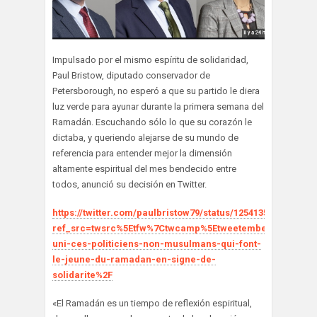
Impulsado por el mismo espíritu de solidaridad,
Paul Bristow, diputado conservador de
Petersborough, no esperó a que su partido le diera
luz verde para ayunar durante la primera semana del
Ramadán. Escuchando sólo lo que su corazón le
dictaba, y queriendo alejarse de su mundo de
referencia para entender mejor la dimensión
altamente espiritual del mes bendecido entre
todos, anunció su decisión en Twitter.
https://twitter.com/paulbristow79/status/1254135009365147
ref_src=twsrc%5Etfw%7Ctwcamp%5Etweetembed%7Ctwter
uni-ces-politiciens-non-musulmans-qui-font-
le-jeune-du-ramadan-en-signe-de-
solidarite%2F
«El Ramadán es un tiempo de reflexión espiritual,