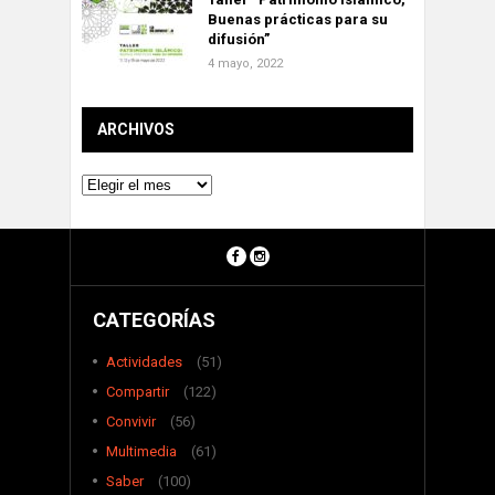
Buenas prácticas para su
difusión”
4 mayo, 2022
ARCHIVOS
Archivos
CATEGORÍAS
Actividades
(51)
Compartir
(122)
Convivir
(56)
Multimedia
(61)
Saber
(100)