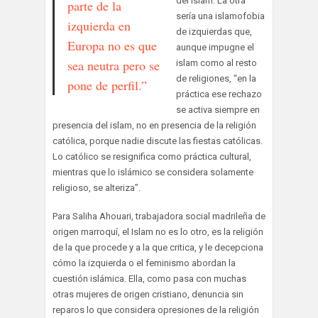
del Islam. La otra
parte de la
sería una islamofobia
izquierda en
de izquierdas que,
Europa no es que
aunque impugne el
sea neutra pero se
islam como al resto
de religiones, “en la
pone de perfil.”
práctica ese rechazo
se activa siempre en
presencia del islam, no en presencia de la religión
católica, porque nadie discute las fiestas católicas.
Lo católico se resignifica como práctica cultural,
mientras que lo islámico se considera solamente
religioso, se alteriza”.
Para Saliha Ahouari, trabajadora social madrileña de
origen marroquí, el Islam no es lo otro, es la religión
de la que procede y a la que critica, y le decepciona
cómo la izquierda o el feminismo abordan la
cuestión islámica. Ella, como pasa con muchas
otras mujeres de origen cristiano, denuncia sin
reparos lo que considera opresiones de la religión