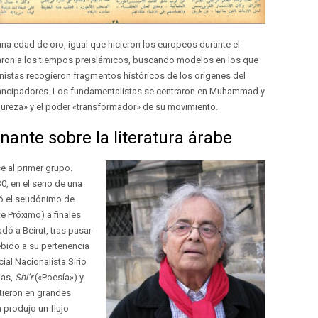
una edad de oro, igual que hicieron los europeos durante el
aron a los tiempos preislámicos, buscando modelos en los que
istas recogieron fragmentos históricos de los orígenes del
emancipadores. Los fundamentalistas se centraron en Muhammad y
«pureza» y el poder «transformador» de su movimiento.
nante sobre la literatura árabe
e al primer grupo.
, en el seno de una
ptó el seudónimo de
e Próximo) a finales
dó a Beirut, tras pasar
ebido a su pertenencia
cial Nacionalista Sirio
ias,
Shi’r
(«Poesía») y
rtieron en grandes
 produjo un flujo