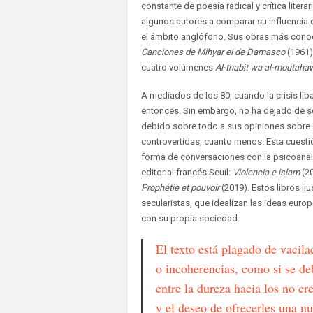
constante de poesía radical y crítica literar
algunos autores a comparar su influencia co
el ámbito anglófono. Sus obras más cono
Canciones de Mihyar el de Damasco
(1961) 
cuatro volúmenes
Al-thabit wa al-moutahaw
A mediados de los 80, cuando la crisis li
entonces. Sin embargo, no ha dejado de ser
debido sobre todo a sus opiniones sobre 
controvertidas, cuanto menos. Esta cuestió
forma de conversaciones con la psicoanal
editorial francés Seuil:
Violencia e islam
(20
Prophétie et pouvoir
(2019). Estos libros il
secularistas, que idealizan las ideas eur
con su propia sociedad.
El texto está plagado de vacila
o incoherencias, como si se de
entre la dureza hacia los no cr
y el deseo de ofrecerles una n