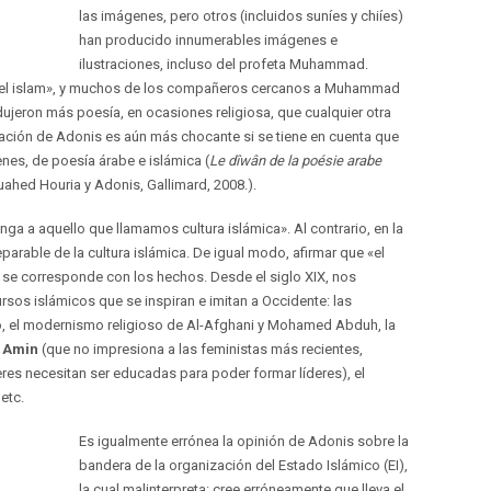
las imágenes, pero otros (incluidos suníes y chiíes)
han producido innumerables imágenes e
ilustraciones, incluso del profeta Muhammad.
en el islam», y muchos de los compañeros cercanos a Muhammad
jeron más poesía, en ocasiones religiosa, que cualquier otra
rmación de Adonis es aún más chocante si se tiene en cuenta que
nes, de poesía árabe e islámica (
Le dîwân de la poésie arabe
uahed Houria y Adonis, Gallimard, 2008.).
a a aquello que llamamos cultura islámica». Al contrario, en la
rable de la cultura islámica. De igual modo, afirmar que «el
 se corresponde con los hechos. Desde el siglo XIX, nos
os islámicos que se inspiran e imitan a Occidente: las
o, el modernismo religioso de Al-Afghani y Mohamed Abduh, la
 Amin
(que no impresiona a las feministas más recientes,
res necesitan ser educadas para poder formar líderes), el
etc.
Es igualmente errónea la opinión de Adonis sobre la
bandera de la organización del Estado Islámico (EI),
la cual malinterpreta: cree erróneamente que lleva el