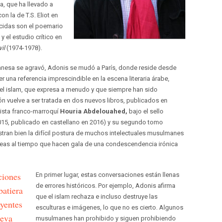
ia, que ha llevado a
n la de T.S. Eliot en
cidas son el poemario
y el estudio crítico en
il
(1974-1978).
banesa se agravó, Adonis se mudó a París, donde reside desde
 una referencia imprescindible en la escena literaria árabe,
el islam, que expresa a menudo y que siempre han sido
n vuelve a ser tratada en dos nuevos libros, publicados en
ista franco-marroquí
Houria Abdelouahed,
bajo el sello
15, publicado en castellano en 2016) y su segundo tomo
ustran bien la difícil postura de muchos intelectuales musulmanes
opeas al tiempo que hacen gala de una condescendencia irónica
ciones
En primer lugar, estas conversaciones están llenas
de errores históricos. Por ejemplo, Adonis afirma
batiera
que el islam rechaza e incluso destruye las
eyentes
esculturas e imágenes, lo que no es cierto. Algunos
ueva
musulmanes han prohibido y siguen prohibiendo