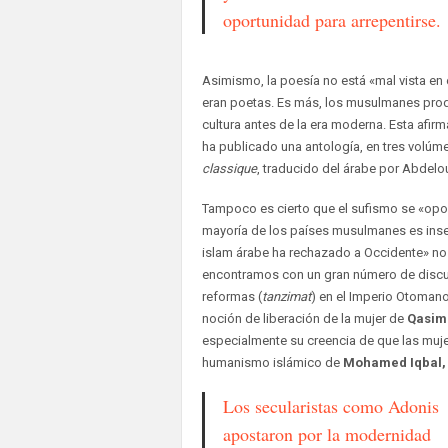
oportunidad para arrepentirse.
Asimismo, la poesía no está «mal vista 
eran poetas. Es más, los musulmanes produ
cultura antes de la era moderna. Esta afi
ha publicado una antología, en tres volúme
classique
, traducido del árabe por Abdelo
Tampoco es cierto que el sufismo se «opong
mayoría de los países musulmanes es insepa
islam árabe ha rechazado a Occidente» no
encontramos con un gran número de discurs
reformas (
tanzimat
) en el Imperio Otoman
noción de liberación de la mujer de
Qasim
especialmente su creencia de que las muje
humanismo islámico de
Mohamed Iqbal,
Los secularistas como Adonis
apostaron por la modernidad