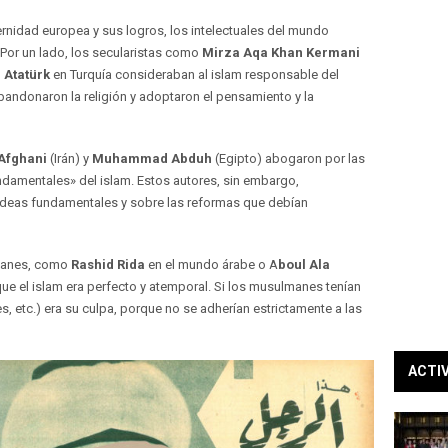
ernidad europea y sus logros, los intelectuales del mundo
 Por un lado, los secularistas como
Mirza Aqa Khan Kermani
 Atatürk
en Turquía consideraban al islam responsable del
andonaron la religión y adoptaron el pensamiento y la
Afghani
(Irán) y
Muhammad Abduh
(Egipto) abogaron por las
damentales» del islam. Estos autores, sin embargo,
 ideas fundamentales y sobre las reformas que debían
lmanes, como
Rashid Rida
en el mundo árabe o A
boul Ala
 que el islam era perfecto y atemporal. Si los musulmanes tenían
s, etc.) era su culpa, porque no se adherían estrictamente a las
ACTI