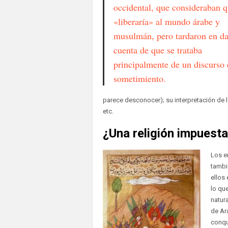
occidental, que consideraban 
«liberaría» al mundo árabe y
musulmán, pero tardaron en da
cuenta de que se trataba
principalmente de un discurso 
sometimiento.
parece desconocer); su interpretación de
etc.
¿Una religión impuest
Los e
tambi
ellos 
lo qu
natur
de Ar
conqu