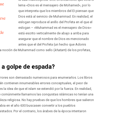
que
lema «Dios es el mensajero de Mohamed», por lo
que interpreta que los miembros del EI piensan que
Dios está al servicio de Muhammad. En realidad, el
rse
eslogan reproduce el anillo del Profeta en el que el
eslogan – «Muhammad es el mensajero de Dios»-
de
está escrito verticalmente de abajo a arriba para
asegurar que el nombre de Dios es mencionado
antes que el del Profeta (un hecho que Adonis
 la noción de Muhammad como sello (
khatam
) de los profetas,
a a golpe de espada?
rrores son demasiado numerosos para enumerarlos. Los libros
én contienen innumerables errores conceptuales, el peor de
es la idea de que el islam se extendió por la fuerza. En realidad,
e comúnmente llamamos las conquistas islámicas no tenían una
aleza religiosa. No hay pruebas de que los hombres que salieron
abia en el año 630 buscasen convertir a los pueblos
istados. Por el contrario, los árabes de la época intentaron