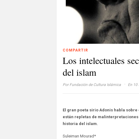
COMPARTIR
Los intelectuales se
del islam
·
Por
Fundación de Cultura Islámica
En 10 
El gran poeta sirio Adonis habla sobre
están repletas de malinterpretaciones 
historia del islam.
Suleiman Mourad*