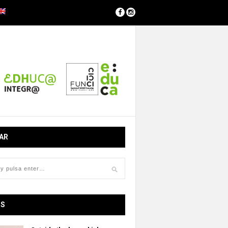
AR
OS