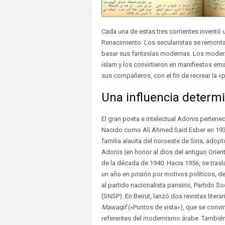
Cada una de estas tres corrientes inventó 
Renacimiento. Los secularistas se remont
basar sus fantasías modernas. Los modern
islam y los convirtieron en manifiestos 
sus compañeros, con el fin de recrear la 
Una influencia determi
El gran poeta e intelectual Adonis pertenec
Nacido como Ali Ahmed Said Esber en 1930
familia alauita del noroeste de Siria, ado
Adonis (en honor al dios del antiguo Orient
de la década de 1940. Hacia 1956, se trasla
un año en prisión por motivos políticos, d
al partido nacionalista pansirio, Partido So
(SNSP). En Beirut, lanzó dos revistas literar
Mawaqif
(«Puntos de vista»), que se convi
referentes del modernismo árabe. También