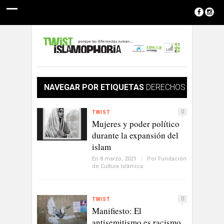
NAVEGAR POR ETIQUETAS
DERECHOS
0
TWIST
Mujeres y poder político
durante la expansión del
islam
En 8 marzo, 2021
/
Por
Fundación
de Cultura Islámica
0
TWIST
Manifiesto: El
antisemitismo es racismo