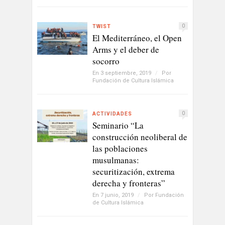
0
TWIST
El Mediterráneo, el Open
Arms y el deber de
socorro
En 3 septiembre, 2019
/
Por
Fundación de Cultura Islámica
0
ACTIVIDADES
Seminario “La
construcción neoliberal de
las poblaciones
musulmanas:
securitización, extrema
derecha y fronteras”
En 7 junio, 2019
/
Por
Fundación
de Cultura Islámica