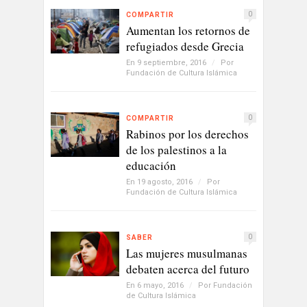
0
COMPARTIR
Aumentan los retornos de
refugiados desde Grecia
En 9 septiembre, 2016
/
Por
Fundación de Cultura Islámica
0
COMPARTIR
Rabinos por los derechos
de los palestinos a la
educación
En 19 agosto, 2016
/
Por
Fundación de Cultura Islámica
0
SABER
Las mujeres musulmanas
debaten acerca del futuro
En 6 mayo, 2016
/
Por
Fundación
de Cultura Islámica