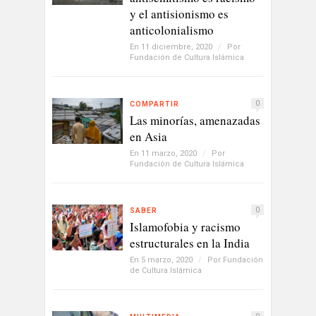
y el antisionismo es
anticolonialismo
En 11 diciembre, 2020
/
Por
Fundación de Cultura Islámica
0
COMPARTIR
Las minorías, amenazadas
en Asia
En 11 marzo, 2020
/
Por
Fundación de Cultura Islámica
0
SABER
Islamofobia y racismo
estructurales en la India
En 5 marzo, 2020
/
Por
Fundación
de Cultura Islámica