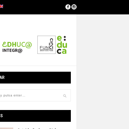
AR
OS