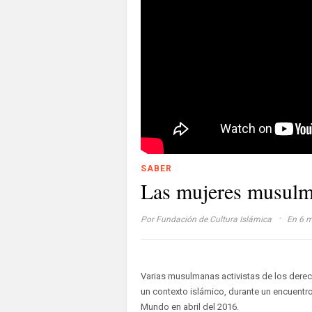
SABER
Las mujeres musulma
·
Por
Fundación de Cultura Islámica
En 6 m
Varias musulmanas activistas de los derec
un contexto islámico, durante un encuentr
Mundo en abril del 2016.