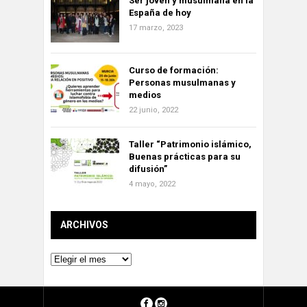
Ser joven y musulmana en la
España de hoy
17 marzo, 2023
Curso de formación:
Personas musulmanas y
medios
22 junio, 2022
Taller “Patrimonio islámico,
Buenas prácticas para su
difusión”
4 mayo, 2022
ARCHIVOS
Archivos