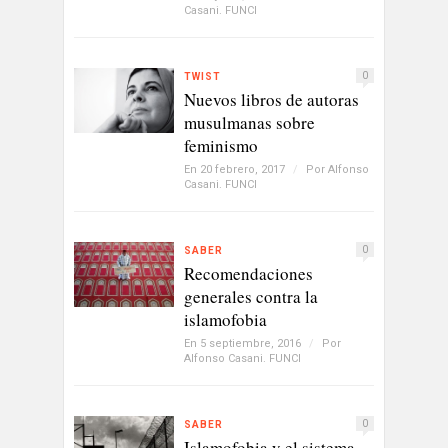
Casani. FUNCI
0
TWIST
Nuevos libros de autoras
musulmanas sobre
feminismo
En 20 febrero, 2017
/
Por
Alfonso
Casani. FUNCI
0
SABER
Recomendaciones
generales contra la
islamofobia
En 5 septiembre, 2016
/
Por
Alfonso Casani. FUNCI
0
SABER
Islamofobia y el sistema