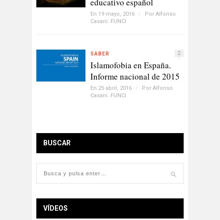
educativo español
En 19 mayo, 2016
/
Por
Alfonso
Casani. FUNCI
2
SABER
Islamofobia en España.
Informe nacional de 2015
En 25 abril, 2016
/
Por
Alfonso
Casani. FUNCI
BUSCAR
VÍDEOS