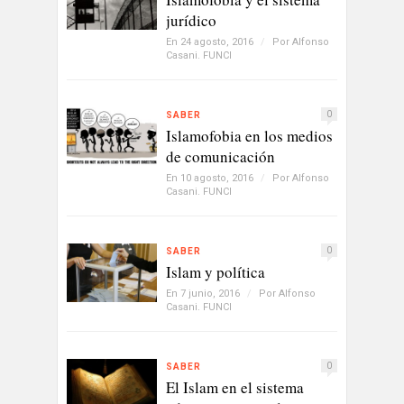
jurídico
En 24 agosto, 2016
/
Por
Alfonso
Casani. FUNCI
0
SABER
Islamofobia en los medios
de comunicación
En 10 agosto, 2016
/
Por
Alfonso
Casani. FUNCI
0
SABER
Islam y política
En 7 junio, 2016
/
Por
Alfonso
Casani. FUNCI
0
SABER
El Islam en el sistema