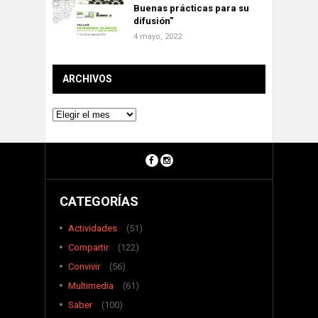
Buenas prácticas para su
difusión”
4 mayo, 2022
ARCHIVOS
Archivos
CATEGORÍAS
Actividades
(51)
Compartir
(122)
Convivir
(56)
Multimedia
(61)
Saber
(100)