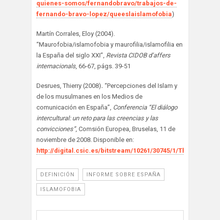
quienes-somos/fernandobravo/trabajos-de-
fernando-bravo-lopez/queeslaislamofobia
)
Martín Corrales, Eloy (2004).
“Maurofobia/islamofobia y maurofilia/islamofilia en
la España del siglo XXI”,
Revista CIDOB d’affers
internacionals
, 66-67, págs. 39-51
Desrues, Thierry (2008)
.
“Percepciones del Islam y
de los musulmanes en los Medios de
comunicación en España”,
Conferencia “El diálogo
intercultural: un reto para las creencias y las
convicciones”
, Comsión Europea, Bruselas, 11 de
noviembre de 2008. Disponible en:
http://digital.csic.es/bitstream/10261/30745/1/Thierry
DEFINICIÓN
INFORME SOBRE ESPAÑA
ISLAMOFOBIA