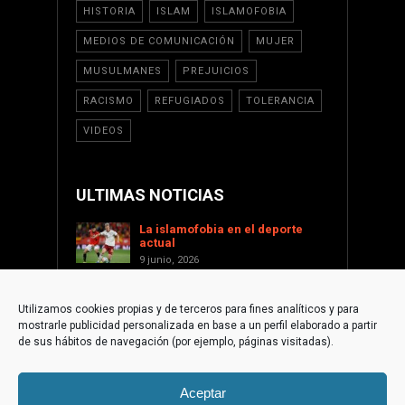
HISTORIA
ISLAM
ISLAMOFOBIA
MEDIOS DE COMUNICACIÓN
MUJER
MUSULMANES
PREJUICIOS
RACISMO
REFUGIADOS
TOLERANCIA
VIDEOS
ULTIMAS NOTICIAS
La islamofobia en el deporte
actual
9 junio, 2026
Saint Levant como voz cultural
contra la islamofobia
Utilizamos cookies propias y de terceros para fines analíticos y para
17 enero, 2026
mostrarle publicidad personalizada en base a un perfil elaborado a partir
Apoyar a Palestina desde la
de sus hábitos de navegación (por ejemplo, páginas visitadas).
sociedad civil internacional
1 diciembre, 2025
Aceptar
La paradoja islamófoba de