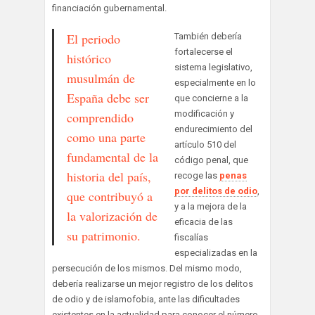
financiación gubernamental.
El periodo
También debería
fortalecerse el
histórico
sistema legislativo,
musulmán de
especialmente en lo
España debe ser
que concierne a la
modificación y
comprendido
endurecimiento del
como una parte
artículo 510 del
fundamental de la
código penal, que
historia del país,
recoge las
penas
por delitos de odio
,
que contribuyó a
y a la mejora de la
la valorización de
eficacia de las
su patrimonio.
fiscalías
especializadas en la
persecución de los mismos. Del mismo modo,
debería realizarse un mejor registro de los delitos
de odio y de islamofobia, ante las dificultades
existentes en la actualidad para conocer el número