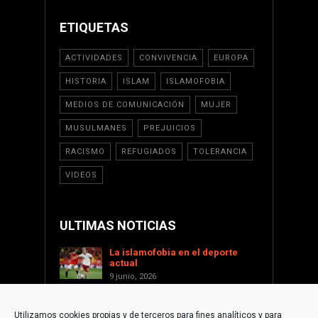
ETIQUETAS
ACTIVIDADES
CONVIVENCIA
EUROPA
HISTORIA
ISLAM
ISLAMOFOBIA
MEDIOS DE COMUNICACIÓN
MUJER
MUSULMANES
PREJUICIOS
RACISMO
REFUGIADOS
TOLERANCIA
VIDEOS
ULTIMAS NOTICIAS
La islamofobia en el deporte
actual
9 junio, 2026
Saint Levant como voz cultural
contra la islamofobia
Utilizamos cookies propias y de terceros para fines analíticos y para