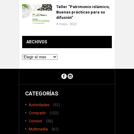
Taller “Patrimonio islámico,
Buenas prácticas para su
difusión”
4 mayo, 2022
ARCHIVOS
Archivos
CATEGORÍAS
Actividades
(51)
Compartir
(122)
Convivir
(56)
Multimedia
(61)