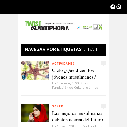
NAVEGAR POR ETIQUETAS
DEBATE
0
ACTIVIDADES
Ciclo ¿Qué dicen los
jóvenes musulmanes?
En 23 enero, 2020
/
Por
Fundación de Cultura Islámica
0
SABER
Las mujeres musulmanas
debaten acerca del futuro
En 6 mayo, 2016
/
Por
Fundación