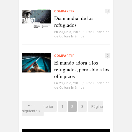
0
COMPARTIR
Día mundial de los
refugiados
En 20 junio, 2016
/
Por
Fundación
de Cultura Islámica
0
COMPARTIR
El mundo adora a los
refugiados, pero sólo a los
olímpicos
En 20 junio, 2016
/
Por
Fundación
de Cultura Islámica
« Página anterior
1
2
3
Página
siguiente »