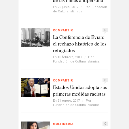
de las minas antipersona
En 22 junio, 2017
/
Por
Fundación
de Cultura Islámica
0
COMPARTIR
La Conferencia de Evian:
el rechazo histórico de los
refugiados
En 10 febrero, 2017
/
Por
Fundación de Cultura Islámica
0
COMPARTIR
Estados Unidos adopta sus
primeras medidas racistas
En 31 enero, 2017
/
Por
Fundación de Cultura Islámica
0
MULTIMEDIA