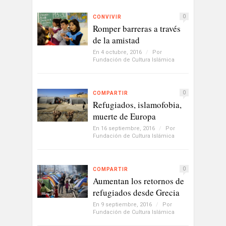
0
CONVIVIR
Romper barreras a través
de la amistad
En 4 octubre, 2016
/
Por
Fundación de Cultura Islámica
0
COMPARTIR
Refugiados, islamofobia,
muerte de Europa
En 16 septiembre, 2016
/
Por
Fundación de Cultura Islámica
0
COMPARTIR
Aumentan los retornos de
refugiados desde Grecia
En 9 septiembre, 2016
/
Por
Fundación de Cultura Islámica