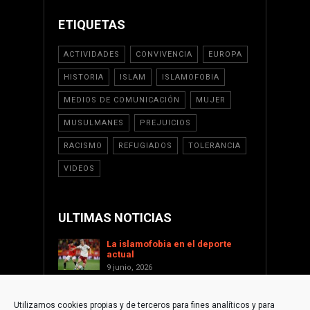
ETIQUETAS
ACTIVIDADES
CONVIVENCIA
EUROPA
HISTORIA
ISLAM
ISLAMOFOBIA
MEDIOS DE COMUNICACIÓN
MUJER
MUSULMANES
PREJUICIOS
RACISMO
REFUGIADOS
TOLERANCIA
VIDEOS
ULTIMAS NOTICIAS
La islamofobia en el deporte
actual
9 junio, 2026
Saint Levant como voz cultural
contra la islamofobia
Utilizamos cookies propias y de terceros para fines analíticos y para
17 enero, 2026