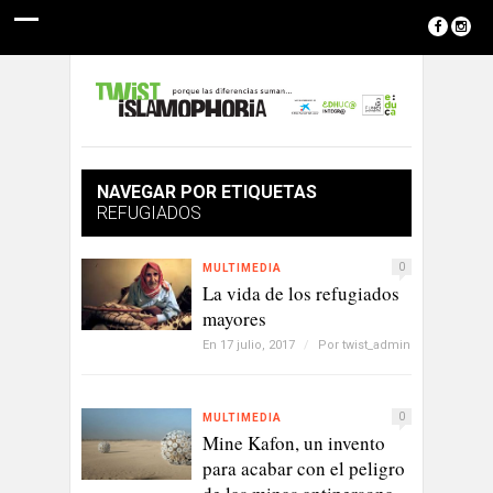
NAVEGAR POR ETIQUETAS
REFUGIADOS
0
MULTIMEDIA
La vida de los refugiados
mayores
En 17 julio, 2017
/
Por
twist_admin
0
MULTIMEDIA
Mine Kafon, un invento
para acabar con el peligro