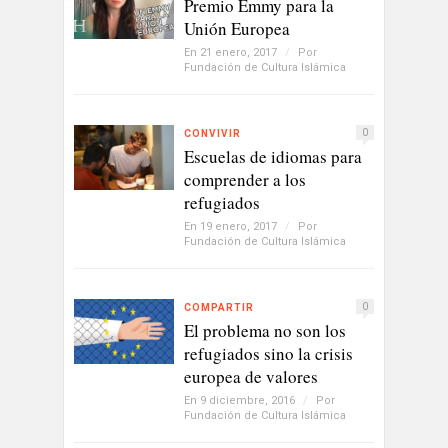
Premio Emmy para la
Unión Europea
En 21 enero, 2017
/
Por
Fundación de Cultura Islámica
0
CONVIVIR
Escuelas de idiomas para
comprender a los
refugiados
En 19 enero, 2017
/
Por
Fundación de Cultura Islámica
0
COMPARTIR
El problema no son los
refugiados sino la crisis
europea de valores
En 9 diciembre, 2016
/
Por
Fundación de Cultura Islámica