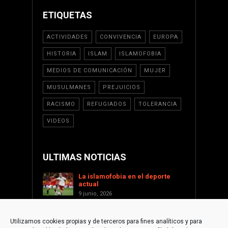
ETIQUETAS
ACTIVIDADES
CONVIVENCIA
EUROPA
HISTORIA
ISLAM
ISLAMOFOBIA
MEDIOS DE COMUNICACIÓN
MUJER
MUSULMANES
PREJUICIOS
RACISMO
REFUGIADOS
TOLERANCIA
VIDEOS
ULTIMAS NOTICIAS
La islamofobia en el deporte
actual
9 junio, 2026
Saint Levant como voz cultural
contra la islamofobia
Utilizamos cookies propias y de terceros para fines analíticos y para
17 enero, 2026