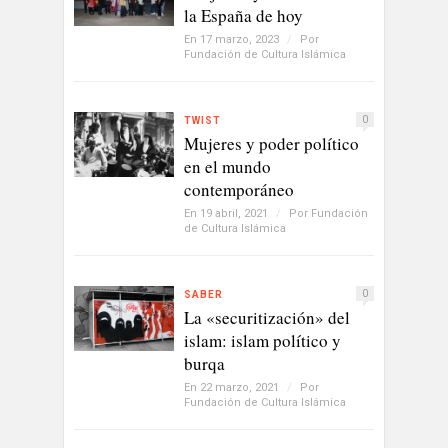
la España de hoy
En 17 marzo, 2023
/
Por
Fundación de Cultura Islámica
0
TWIST
Mujeres y poder político
en el mundo
contemporáneo
En 19 abril, 2021
/
Por
Fundación
de Cultura Islámica
0
SABER
La «securitización» del
islam: islam político y
burqa
En 22 marzo, 2021
/
Por
Fundación de Cultura Islámica