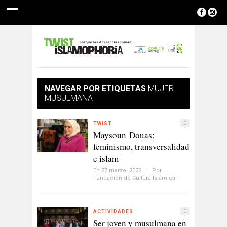
NAVEGAR POR ETIQUETAS
MUJER
MUSULMANA
0
TWIST
Maysoun Douas:
feminismo, transversalidad
e islam
En 27 marzo, 2023
/
Por
Fundación de Cultura Islámica
0
ACTIVIDADES
Ser joven y musulmana en