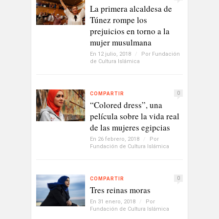
La primera alcaldesa de
Túnez rompe los
prejuicios en torno a la
mujer musulmana
En 12 julio, 2018
/
Por
Fundación
de Cultura Islámica
0
COMPARTIR
“Colored dress”, una
película sobre la vida real
de las mujeres egipcias
En 26 febrero, 2018
/
Por
Fundación de Cultura Islámica
0
COMPARTIR
Tres reinas moras
En 31 enero, 2018
/
Por
Fundación de Cultura Islámica