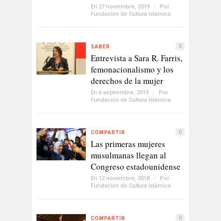
En 27 noviembre, 2019
/
Por
Fundación de Cultura Islámica
0
SABER
Entrevista a Sara R. Farris,
femonacionalismo y los
derechos de la mujer
En 6 septiembre, 2019
/
Por
Fundación de Cultura Islámica
0
COMPARTIR
Las primeras mujeres
musulmanas llegan al
Congreso estadounidense
En 12 noviembre, 2018
/
Por
Fundación de Cultura Islámica
0
COMPARTIR