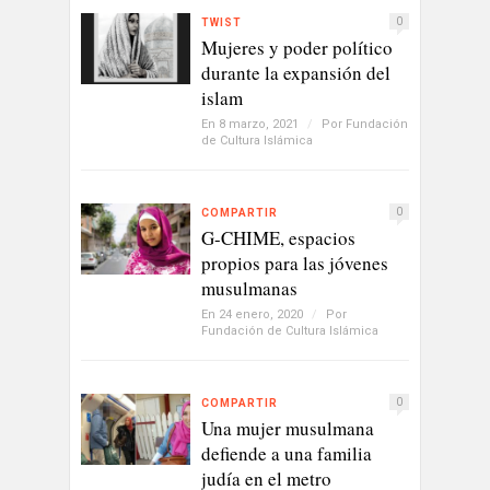
0
TWIST
Mujeres y poder político
durante la expansión del
islam
En 8 marzo, 2021
/
Por
Fundación
de Cultura Islámica
0
COMPARTIR
G-CHIME, espacios
propios para las jóvenes
musulmanas
En 24 enero, 2020
/
Por
Fundación de Cultura Islámica
0
COMPARTIR
Una mujer musulmana
defiende a una familia
judía en el metro