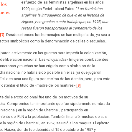
esfuerzo de las feministas argelinas en los años
 los
1990, según Feriel Lalami Fates: “
Las feministas
ue es
argelinas la introdujeron de nuevo en la historia de
Argelia, y es gracias a este trabajo que, en 1995, sus
restos fueron transportados al cementerio de los
[7]
. Desde entonces los homenajes se han multiplicado, ya sea a
o actos simbólicos como la denominación de calles o escuelas…
iparon activamente en las guerras para impedir la colonización,
de liberación nacional. Las «
muyahidas
» (mujeres combatientes
 numerosas y muchas se han erigido como símbolos de la
lucha nacional no habría sido posible sin ellas, ya que jugaron
fícil destacar una figura por encima de las demás, pero, para este
 ostentar el título de «madre de los mártires».
[8]
te del ejército colonial fue uno de los motivos de su
elia. Compromiso tan importante que fue rápidamente nombrada
Nacional) en la región de Cherchell, participando en
amiento del FLN a la población. También financió muchas de sus
la región de Cherchell, en 1957, se unió a los maquis. El ejército
d Haïzer, donde fue detenida el 15 de octubre de 1957 y