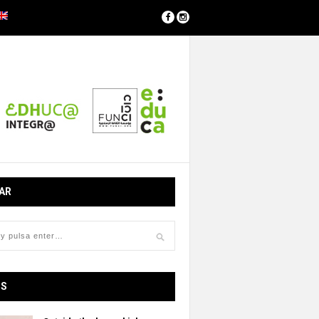
AR
OS