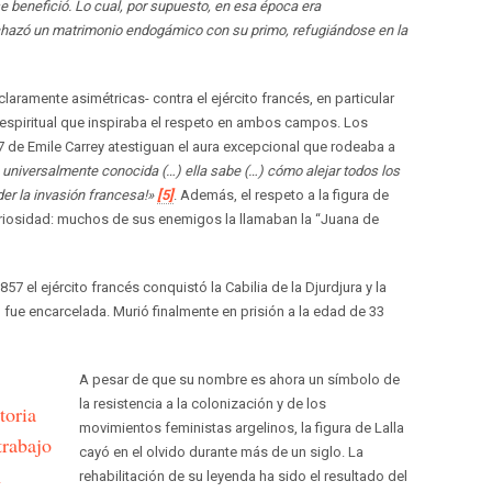
se benefició. Lo cual, por supuesto, en esa época era
hazó un matrimonio endogámico con su primo, refugiándose en la
laramente asimétricas- contra el ejército francés, en particular
a espiritual que inspiraba el respeto en ambos campos. Los
7 de Emile Carrey atestiguan el aura excepcional que rodeaba a
s universalmente conocida (…) ella sabe (…) cómo alejar todos los
eder la invasión francesa!»
[5]
. Además, el respeto a la figura de
curiosidad: muchos de sus enemigos la llamaban la “Juana de
 el ejército francés conquistó la Cabilia de la Djurdjura y la
o fue encarcelada. Murió finalmente en prisión a la edad de 33
A pesar de que su nombre es ahora un símbolo de
la resistencia a la colonización y de los
toria
movimientos feministas argelinos, la figura de Lalla
trabajo
cayó en el olvido durante más de un siglo. La
n
rehabilitación de su leyenda ha sido el resultado del