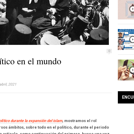
0
ítico en el mundo
bril, 2021
ENCU
lítico durante la expansión del islam
, mostramos el rol
os ámbitos, sobre todo en el político, durante el periodo
do artículo, como continuación del primero, busca una vez