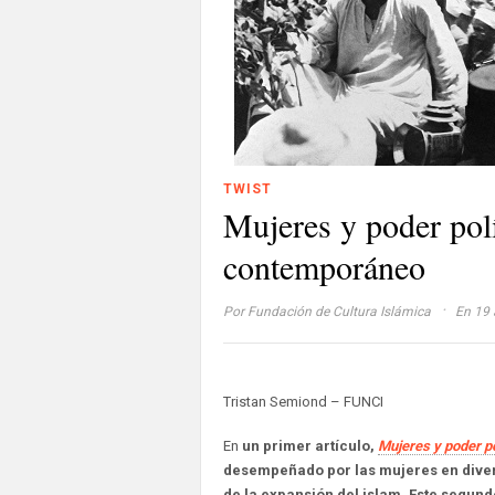
TWIST
Mujeres y poder pol
contemporáneo
·
Por
Fundación de Cultura Islámica
En 19 a
Tristan Semiond – FUNCI
En
un primer artículo,
Mujeres y poder po
desempeñado por las mujeres en divers
de la expansión del islam. Este segun