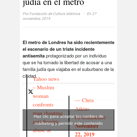
judía en el metro
·
Por
Fundación de Cultura Islámica
En 27
noviembre, 2019
El metro de Londres ha sido recientemente
el escenario de un triste incidente
antisemita
protagonizado por un individuo
que se ha tomado la libertad de acosar a una
familia judía que viajaba en el suburbano de la
ciudad.
Yahoo news
– Muslim
woman
— Chris
confronts
Atkins
man shouting
(@scatatkins)
Haz clic para aceptar las cookies de
anti-Semitic
márketing y permitir este contenido
November
abuse at
22, 2019