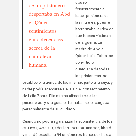
opuso
de un prisionero
fervientemente a
despertaba en Abd
hacer prisioneras a
el-Qáder
las mujeres, pues le
horrorizaba la idea de
sentimientos
que fuesen víctimas
ennoblecedores
de la guerra. La
acerca de la
madre de Abd al-
naturaleza
Qáder, Leila Zohra, se
convirtió en
humana.
guardiana de todas
las prisioneras: se
estableció la tienda de las mismas junto a la suya, y
nadie podía acercarse a ella sin el consentimiento
de Leila Zohra. Ella misma alimentaba a las
prisioneras, y si alguna enfermaba, se encargaba
personalmente de su cuidado.
Cuando no podían garantizar la subsistencia de los
cautivos, Abd al-Qáder los liberaba: una vez, liberó
y mandó escoltar a 94 prisioneros franceses hasta