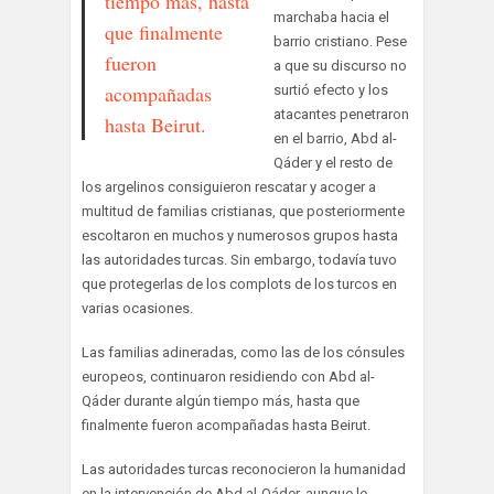
tiempo más, hasta
marchaba hacia el
que finalmente
barrio cristiano. Pese
fueron
a que su discurso no
acompañadas
surtió efecto y los
atacantes penetraron
hasta Beirut.
en el barrio, Abd al-
Qáder y el resto de
los argelinos consiguieron rescatar y acoger a
multitud de familias cristianas, que posteriormente
escoltaron en muchos y numerosos grupos hasta
las autoridades turcas. Sin embargo, todavía tuvo
que protegerlas de los complots de los turcos en
varias ocasiones.
Las familias adineradas, como las de los cónsules
europeos, continuaron residiendo con Abd al-
Qáder durante algún tiempo más, hasta que
finalmente fueron acompañadas hasta Beirut.
Las autoridades turcas reconocieron la humanidad
en la intervención de Abd al-Qáder, aunque le