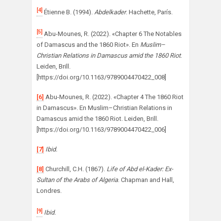
[4]
Étienne B. (1994).
Abdelkader
. Hachette, París.
[5]
Abu-Mounes, R. (2022). «Chapter 6 The Notables
of Damascus and the 1860 Riot». En
Muslim–
Christian Relations in Damascus amid the 1860 Riot
.
Leiden, Brill.
[https://doi.org/10.1163/9789004470422_008]
[6]
Abu-Mounes, R. (2022). «Chapter 4 The 1860 Riot
in Damascus». En Muslim–Christian Relations in
Damascus amid the 1860 Riot. Leiden, Brill.
[https://doi.org/10.1163/9789004470422_006]
[7]
Ibid.
[8]
Churchill, C.H. (1867).
Life of Abd el-Kader: Ex-
Sultan of the Arabs of Algeria
. Chapman and Hall,
Londres.
[9]
Ibid.