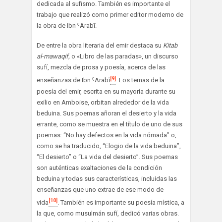
dedicada al sufismo. También es importante el
trabajo que realizó como primer editor moderno de
la obra de Ibn ˁArabī.
De entre la obra literaria del emir destaca su
Kitab
al-mawaqif,
o «Libro de las paradas», un discurso
sufí, mezcla de prosa y poesía, acerca de las
[9]
enseñanzas de Ibn ˁArabī
. Los temas de la
poesía del emir, escrita en su mayoría durante su
exilio en Amboise, orbitan alrededor de la vida
beduina. Sus poemas añoran el desierto y la vida
errante, como se muestra en el título de uno de sus
poemas: “No hay defectos en la vida nómada” o,
como se ha traducido, “Elogio de la vida beduina”,
“El desierto” o “La vida del desierto”. Sus poemas
son auténticas exaltaciones de la condición
beduina y todas sus características, incluidas las
enseñanzas que uno extrae de ese modo de
[10]
vida
. También es importante su poesía mística, a
la que, como musulmán sufí, dedicó varias obras.