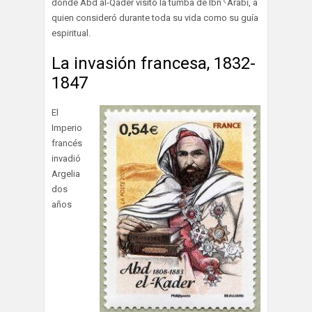
donde Abd al-Qáder visitó la tumba de Ibn ˁArabī, a
quien consideró durante toda su vida como su guía
espiritual.
La invasión francesa, 1832-
1847
El
Imperio
francés
invadió
Argelia
dos
años