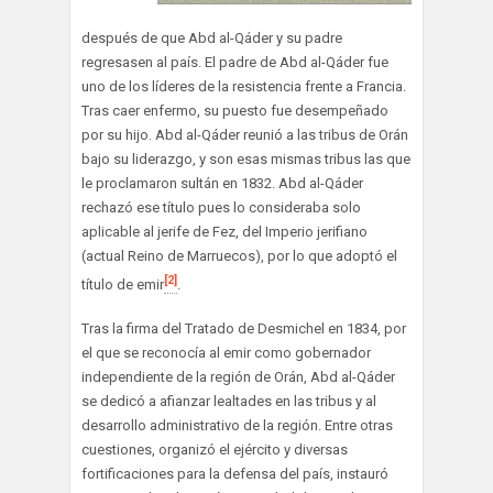
después de que Abd al-Qáder y su padre
regresasen al país. El padre de Abd al-Qáder fue
uno de los líderes de la resistencia frente a Francia.
Tras caer enfermo, su puesto fue desempeñado
por su hijo. Abd al-Qáder reunió a las tribus de Orán
bajo su liderazgo, y son esas mismas tribus las que
le proclamaron sultán en 1832. Abd al-Qáder
rechazó ese título pues lo consideraba solo
aplicable al jerife de Fez, del Imperio jerifiano
(actual Reino de Marruecos), por lo que adoptó el
[2]
título de emir
.
Tras la firma del Tratado de Desmichel en 1834, por
el que se reconocía al emir como gobernador
independiente de la región de Orán, Abd al-Qáder
se dedicó a afianzar lealtades en las tribus y al
desarrollo administrativo de la región. Entre otras
cuestiones, organizó el ejército y diversas
fortificaciones para la defensa del país, instauró