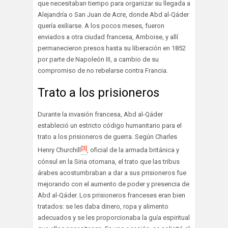
que necesitaban tiempo para organizar su llegada a
Alejandría o San Juan de Acre, donde Abd al-Qáder
quería exiliarse. A los pocos meses, fueron
enviados a otra ciudad francesa, Amboise, y allí
permanecieron presos hasta su liberación en 1852
por parte de Napoleón III, a cambio de su
compromiso de no rebelarse contra Francia.
Trato a los prisioneros
Durante la invasión francesa, Abd al-Qáder
estableció un estricto código humanitario para el
trato a los prisioneros de guerra. Según Charles
[3]
Henry Churchill
, oficial de la armada británica y
cónsul en la Siria otomana, el trato que las tribus
árabes acostumbraban a dar a sus prisioneros fue
mejorando con el aumento de poder y presencia de
Abd al-Qáder. Los prisioneros franceses eran bien
tratados: se les daba dinero, ropa y alimento
adecuados y se les proporcionaba la guía espiritual