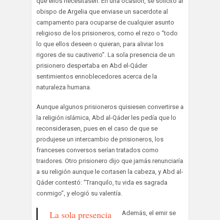
que ellos necesitasen. En una ocasión, se solicitó al
obispo de Argelia que enviase un sacerdote al
campamento para ocuparse de cualquier asunto
religioso de los prisioneros, como el rezo o “todo
lo que ellos deseen o quieran, para aliviar los
rigores de su cautiverio”. La sola presencia de un
prisionero despertaba en Abd el-Qáder
sentimientos ennoblecedores acerca de la
naturaleza humana.
Aunque algunos prisioneros quisiesen convertirse a
la religión islámica, Abd al-Qáder les pedía que lo
reconsiderasen, pues en el caso de que se
produjese un intercambio de prisioneros, los
franceses conversos serían tratados como
traidores. Otro prisionero dijo que jamás renunciaría
a su religión aunque le cortasen la cabeza, y Abd al-
Qáder contestó: “Tranquilo, tu vida es sagrada
conmigo”, y elogió su valentía.
La sola presencia
Además, el emir se