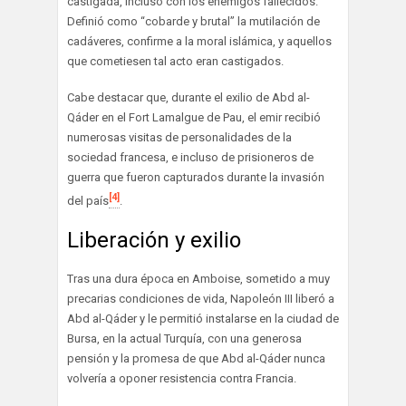
castigada, incluso con los enemigos fallecidos.
Definió como “cobarde y brutal” la mutilación de
cadáveres, confirme a la moral islámica, y aquellos
que cometiesen tal acto eran castigados.
Cabe destacar que, durante el exilio de Abd al-
Qáder en el Fort Lamalgue de Pau, el emir recibió
numerosas visitas de personalidades de la
sociedad francesa, e incluso de prisioneros de
guerra que fueron capturados durante la invasión
[4]
del país
.
Liberación y exilio
Tras una dura época en Amboise, sometido a muy
precarias condiciones de vida, Napoleón III liberó a
Abd al-Qáder y le permitió instalarse en la ciudad de
Bursa, en la actual Turquía, con una generosa
pensión y la promesa de que Abd al-Qáder nunca
volvería a oponer resistencia contra Francia.