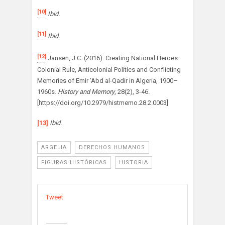
[10]
Ibid.
[11]
Ibid.
[12]
Jansen, J.C. (2016). Creating National Heroes:
Colonial Rule, Anticolonial Politics and Conflicting
Memories of Emir ‘Abd al-Qadir in Algeria, 1900–
1960s.
History and Memory
, 28(2), 3-46.
[https://doi.org/10.2979/histmemo.28.2.0003]
[13]
Ibid.
ARGELIA
DERECHOS HUMANOS
FIGURAS HISTÓRICAS
HISTORIA
Tweet