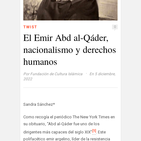
TWIST
0
El Emir Abd al-Qáder,
nacionalismo y derechos
humanos
·
Por
Fundación de Cultura Islámica
En 5 diciembre,
2022
Sandra Sánchez*
Como recogía el periódico The New York Times en
su obituario, “Abd al-Qáder fue uno de los
[1]
dirigentes más capaces del siglo XIX”
. Este
polifacético emir argelino, líder de la resistencia