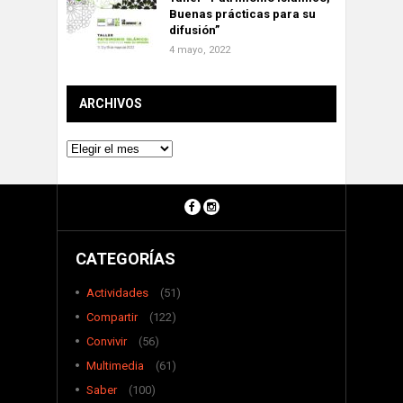
Buenas prácticas para su
difusión”
4 mayo, 2022
ARCHIVOS
Archivos
CATEGORÍAS
Actividades
(51)
Compartir
(122)
Convivir
(56)
Multimedia
(61)
Saber
(100)