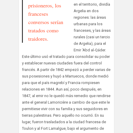
prisioneros, los
en el territorio, dividía
Argelia en dos
franceses
regiones: las áreas
conversos serían
urbanas para los
tratados como
franceses, y las áreas
rurales (casi un tercio
traidores.
de Argelia), para el
Emir ‘Abd al-Qáder.
Este último usó el tratado para consolidar su poder
y establecer nuevas ciudades fuera del control
francés. A partir de 1842 empezó a perder varias de
sus posesiones y huyó a Marruecos, donde medió
para que el país magrebí y Francia rompiesen
relaciones en 1844. Aun así, poco después, en
1847, al emir no le quedó más remedio que rendirse
ante el general Lamoricière a cambio de que este le
permitiese vivir con su familia y sus seguidores en
tierras palestinas. Pero aquello no ocurrió. En su
lugar, fueron trasladados a la ciudad francesa de
Toulon y al Fort Lamalgue, bajo el argumento de