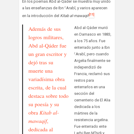
En los poemas Abd al-Qáder se muestra muy unido
a las enseñanzas de Ibn ˁArabī, y varios aparecen
[11]
en la introducción del
Kitab al-mawaqif
.
Además de sus
Abd al-Qáder murió
en Damasco en 1883,
logros militares,
a los 75 años. Fue
Abd al-Qáder fue
enterrado junto a Ibn
un gran escritor y
ˁArabī, pero cuando
Argelia finalmente se
dejó tras su
independizó de
muerte una
Francia, reclamó sus
variadísima obra
restos para
escrita, de la cual
enterrarlos en una
sección del
destaca sobre todo
cementerio de El Alia
su poesía y su
dedicada a los
obra
Kitab al-
mártires de la
mawaqif
,
resistencia argelina.
Fue enterrado ente
dedicada al
Larbi Ben M’hidi y