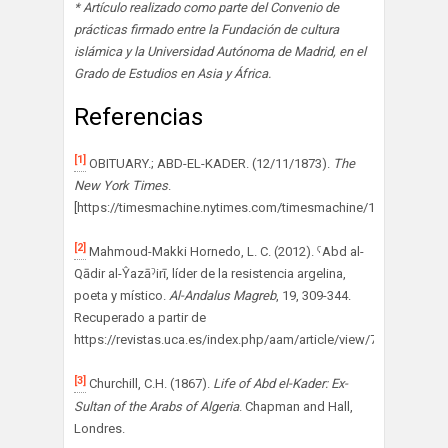
* Artículo realizado como parte del Convenio de
prácticas firmado entre la Fundación de cultura
islámica y la Universidad Autónoma de Madrid, en el
Grado de Estudios en Asia y África.
Referencias
[1]
OBITUARY.; ABD-EL-KADER. (12/11/1873).
The
New York Times
.
[https://timesmachine.nytimes.com/timesmachine/1873/11/12/7
[2]
Mahmoud-Makki Hornedo, L. C. (2012). ˁAbd al-
Qādir al-Ŷazāˀirī, líder de la resistencia argelina,
poeta y místico.
Al-Andalus Magreb
, 19, 309-344.
Recuperado a partir de
https://revistas.uca.es/index.php/aam/article/view/7250
[3]
Churchill, C.H. (1867).
Life of Abd el-Kader: Ex-
Sultan of the Arabs of Algeria
. Chapman and Hall,
Londres.