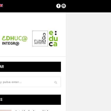
AR
OS