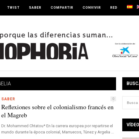
TWIST
SABER
COMPARTIR
CONVIVIR
RED
ELIA
BUSC
SABER
0
Reflexiones sobre el colonialismo francés en
el Magreb
VÍDE
Dr. Mohammed Chtatou* En la carrera europea por repartirse el
mundo durante la época colonial, Marruecos, Túnez y Argelia ...