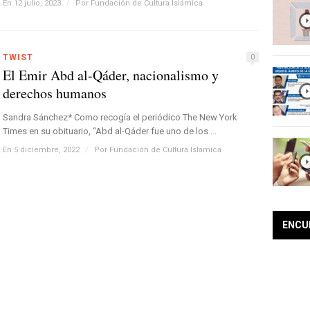
En 12 julio, 2023
/
Por
Fundación de Cultura Islámica
TWIST
0
El Emir Abd al-Qáder, nacionalismo y
derechos humanos
Sandra Sánchez* Como recogía el periódico The New York
Times en su obituario, “Abd al-Qáder fue uno de los ...
En 5 diciembre, 2022
/
Por
Fundación de Cultura Islámica
ENCU