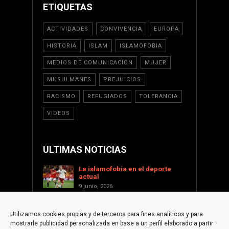
ETIQUETAS
ACTIVIDADES
CONVIVENCIA
EUROPA
HISTORIA
ISLAM
ISLAMOFOBIA
MEDIOS DE COMUNICACIÓN
MUJER
MUSULMANES
PREJUICIOS
RACISMO
REFUGIADOS
TOLERANCIA
VIDEOS
ULTIMAS NOTICIAS
La islamofobia en el deporte
actual
9 junio, 2026
Saint Levant como voz cultural
contra la islamofobia
Utilizamos cookies propias y de terceros para fines analíticos y para
17 enero, 2026
mostrarle publicidad personalizada en base a un perfil elaborado a partir