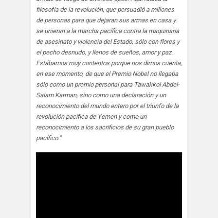
filosofía de la revolución, que persuadió a millones
de personas para que dejaran sus armas en casa y
se unieran a la marcha pacífica contra la maquinaria
de asesinato y violencia del Estado, sólo con flores y
el pecho desnudo, y llenos de sueños, amor y paz.
Estábamos muy contentos porque nos dimos cuenta,
en ese momento, de que el Premio Nobel no llegaba
sólo como un premio personal para Tawakkol Abdel-
Salam Karman, sino como una declaración y un
reconocimiento del mundo entero por el triunfo de la
revolución pacífica de Yemen y como un
reconocimiento a los sacrificios de su gran pueblo
pacífico.”