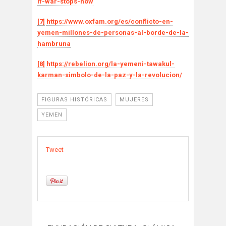
if-war-stops-now
[7]
https://www.oxfam.org/es/conflicto-en-
yemen-millones-de-personas-al-borde-de-la-
hambruna
[8]
https://rebelion.org/la-yemeni-tawakul-
karman-simbolo-de-la-paz-y-la-revolucion/
FIGURAS HISTÓRICAS
MUJERES
YEMEN
Tweet