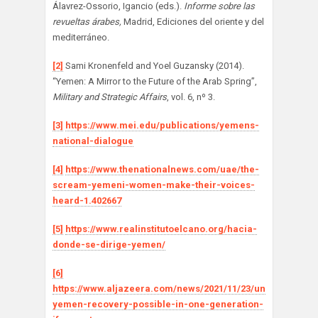
Álavrez-Ossorio, Igancio (eds.).
Informe sobre las
revueltas árabes,
Madrid, Ediciones del oriente y del
mediterráneo.
[2]
Sami Kronenfeld and Yoel Guzansky (2014).
“Yemen: A Mirror to the Future of the Arab Spring”,
Military and Strategic Affairs
, vol. 6, nº 3.
[3]
https://www.mei.edu/publications/yemens-
national-dialogue
[4]
https://www.thenationalnews.com/uae/the-
scream-yemeni-women-make-their-voices-
heard-1.402667
[5]
https://www.realinstitutoelcano.org/hacia-
donde-se-dirige-yemen/
[6]
https://www.aljazeera.com/news/2021/11/23/un-
yemen-recovery-possible-in-one-generation-