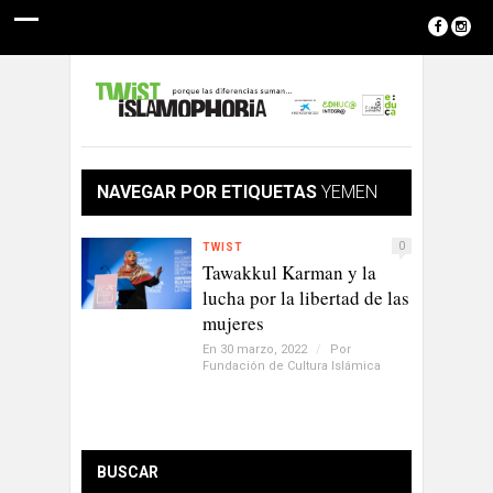
NAVEGAR POR ETIQUETAS
YEMEN
0
TWIST
Tawakkul Karman y la
lucha por la libertad de las
mujeres
En 30 marzo, 2022
/
Por
Fundación de Cultura Islámica
BUSCAR