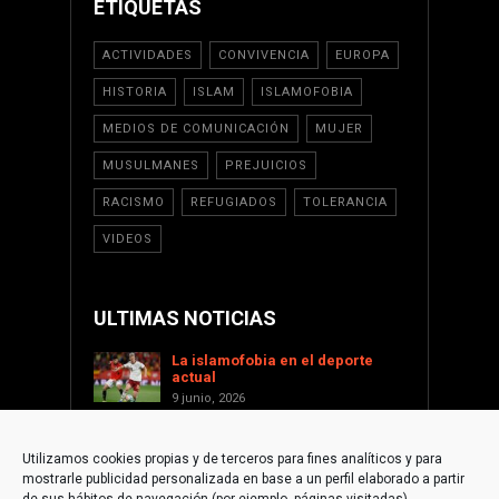
ETIQUETAS
ACTIVIDADES
CONVIVENCIA
EUROPA
HISTORIA
ISLAM
ISLAMOFOBIA
MEDIOS DE COMUNICACIÓN
MUJER
MUSULMANES
PREJUICIOS
RACISMO
REFUGIADOS
TOLERANCIA
VIDEOS
ULTIMAS NOTICIAS
La islamofobia en el deporte
actual
9 junio, 2026
Saint Levant como voz cultural
contra la islamofobia
Utilizamos cookies propias y de terceros para fines analíticos y para
17 enero, 2026
mostrarle publicidad personalizada en base a un perfil elaborado a partir
Apoyar a Palestina desde la