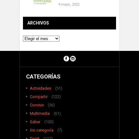
4 mayo, 2022
ARCHIVOS
Archivos
CATEGORÍAS
Actividades
(51)
Compartir
(122)
Convivir
(56)
Multimedia
(61)
Saber
(100)
Sin categoría
(7)
Twist
(117)