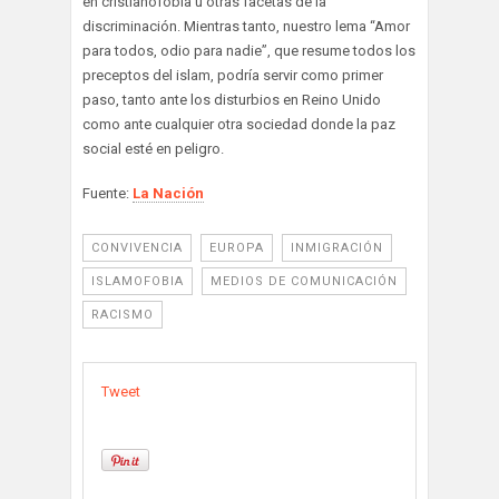
en cristianofobia u otras facetas de la
discriminación. Mientras tanto, nuestro lema “Amor
para todos, odio para nadie”, que resume todos los
preceptos del islam, podría servir como primer
paso, tanto ante los disturbios en Reino Unido
como ante cualquier otra sociedad donde la paz
social esté en peligro.
Fuente:
La Nación
CONVIVENCIA
EUROPA
INMIGRACIÓN
ISLAMOFOBIA
MEDIOS DE COMUNICACIÓN
RACISMO
Tweet