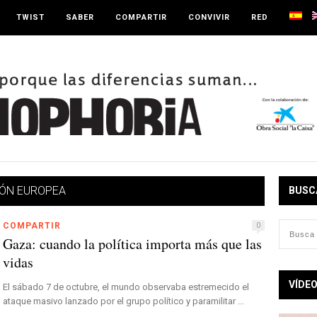
TWIST
SABER
COMPARTIR
CONVIVIR
RED
ÓN EUROPEA
BUSC
COMPARTIR
0
Gaza: cuando la política importa más que las
vidas
VÍDE
El sábado 7 de octubre, el mundo observaba estremecido el
ataque masivo lanzado por el grupo político y paramilitar ...