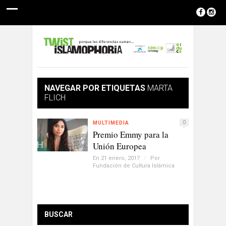
NAVEGAR POR ETIQUETAS
MARTA
FLICH
0
MULTIMEDIA
Premio Emmy para la
Unión Europea
En 21 enero, 2017
/
Por
Fundación de Cultura Islámica
BUSCAR