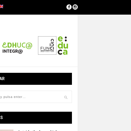
AR
OS