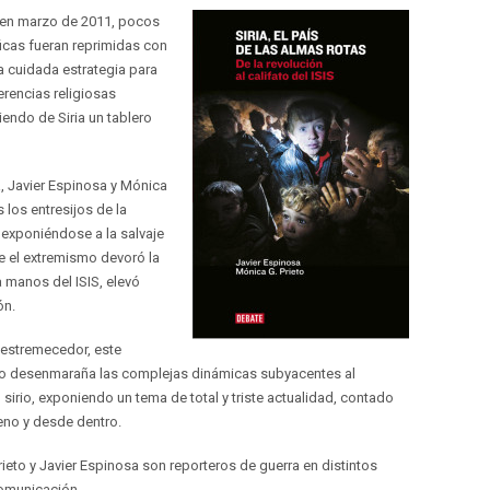
a en marzo de 2011, pocos
icas fueran reprimidas con
 cuidada estrategia para
erencias religiosas
iendo de Siria un tablero
, Javier Espinosa y Mónica
 los entresijos de la
 exponiéndose a la salvaje
e el extremismo devoró la
a manos del ISIS, elevó
ón.
 estremecedor, este
ato desenmaraña las complejas dinámicas subyacentes al
il sirio, exponiendo un tema de total y triste actualidad, contado
eno y desde dentro.
ieto y Javier Espinosa son reporteros de guerra en distintos
omunicación.