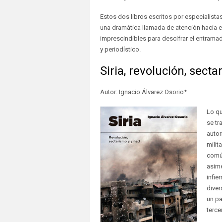
Estos dos libros escritos por especialista
una dramática llamada de atención hacia 
imprescindibles para descifrar el entramado 
y periodístico.
Siria, revolución, sect
Autor: Ignacio Álvarez Osorio*
Lo qu
se tr
autor
milit
común
asimé
infie
diver
un pa
terce