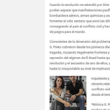
Cuando la revolución se extendió por Siri
podían esperar que manifestaciones pacíf
bombardeos aéreos, armas químicas y una
fomentar el odio sectario que avivó las dif
consagrando al país al conflicto civil y hac
de juegos para el mundo.
Conscientes de la dimensión del problema
G. Prieto cubrieron desde los primeros días
tragedia, cruzando ilegalmente fronteras y
represión del régimen de El Asad hasta qu
revolución y el secuestro de uno de ellos, 
hasta lo insoportable su nivel de implicaci
Inquietante y
vibrante rel
conflicto civ
desde el terr
*Mónica G. Pr
medios de c