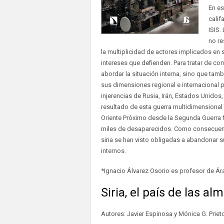
En es
calif
ISIS.
no re
la multiplicidad de actores implicados en s
intereses que defienden. Para tratar de c
abordar la situación interna, sino que tam
sus dimensiones regional e internacional 
injerencias de Rusia, Irán, Estados Unidos,
resultado de esta guerra multidimensional 
Oriente Próximo desde la Segunda Guerra 
miles de desaparecidos. Como consecuenci
siria se han visto obligadas a abandonar 
internos.
*Ignacio Álvarez Osorio es profesor de Ára
Siria, el país de las al
Autores: Javier Espinosa y Mónica G. Priet