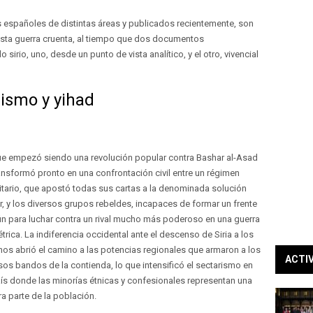
s españoles de distintas áreas y publicados recientemente, son
esta guerra cruenta, al tiempo que dos documentos
sirio, uno, desde un punto de vista analítico, y el otro, vivencial
arismo y yihad
e empezó siendo una revolución popular contra Bashar al-Asad
ansformó pronto en una confrontación civil entre un régimen
itario, que apostó todas sus cartas a la denominada solución
ar, y los diversos grupos rebeldes, incapaces de formar un frente
 para luchar contra un rival mucho más poderoso en una guerra
trica. La indiferencia occidental ante el descenso de Siria a los
rnos abrió el camino a las potencias regionales que armaron a los
ACTI
sos bandos de la contienda, lo que intensificó el sectarismo en
ís donde las minorías étnicas y confesionales representan una
ra parte de la población.