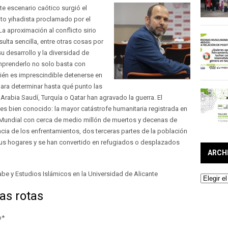
te escenario caótico surgió el
ato yihadista proclamado por el
 La aproximación al conflicto sirio
sulta sencilla, entre otras cosas por
u desarrollo y la diversidad de
omprenderlo no solo basta con
bién es imprescindible detenerse en
para determinar hasta qué punto las
 Arabia Saudí, Turquía o Qatar han agravado la guerra. El
es bien conocido: la mayor catástrofe humanitaria registrada en
Mundial con cerca de medio millón de muertos y decenas de
a de los enfrentamientos, dos terceras partes de la población
sus hogares y se han convertido en refugiados o desplazados
ARCH
be y Estudios Islámicos en la Universidad de Alicante
Archivos
mas rotas
o*