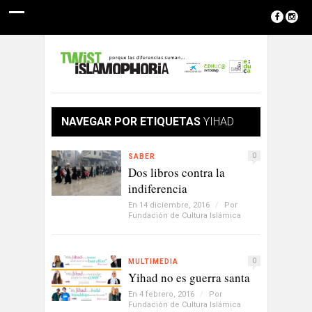
NAVEGAR POR ETIQUETAS
YIHAD
0
SABER
Dos libros contra la
indiferencia
En 14 diciembre, 2016
/
Por
Fundación de Cultura Islámica
0
MULTIMEDIA
Yihad no es guerra santa
En 4 febrero, 2016
/
Por
Fundación de Cultura Islámica