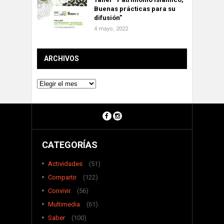
Buenas prácticas para su
difusión”
4 mayo, 2022
ARCHIVOS
Archivos
CATEGORÍAS
Actividades
(51)
Compartir
(122)
Convivir
(56)
Multimedia
(61)
Saber
(100)