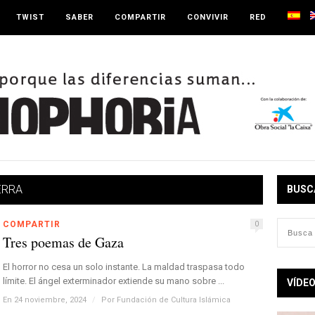
TWIST
SABER
COMPARTIR
CONVIVIR
RED
ERRA
BUSC
COMPARTIR
0
Tres poemas de Gaza
El horror no cesa un solo instante. La maldad traspasa todo
límite. El ángel exterminador extiende su mano sobre ...
VÍDE
En 24 noviembre, 2024
/
Por
Fundación de Cultura Islámica