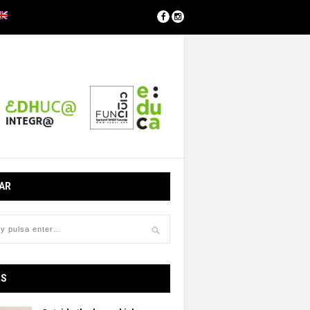
AR
OS