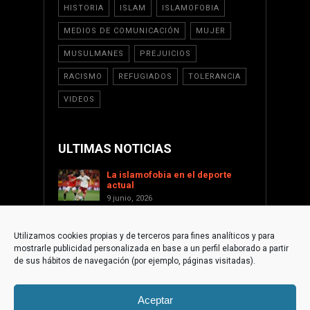
HISTORIA
ISLAM
ISLAMOFOBIA
MEDIOS DE COMUNICACIÓN
MUJER
MUSULMANES
PREJUICIOS
RACISMO
REFUGIADOS
TOLERANCIA
VIDEOS
ULTIMAS NOTICIAS
La islamofobia en el deporte
actual
9 junio, 2026
Saint Levant como voz cultural
contra la islamofobia
Utilizamos cookies propias y de terceros para fines analíticos y para
17 enero, 2026
mostrarle publicidad personalizada en base a un perfil elaborado a partir
Apoyar a Palestina desde la
de sus hábitos de navegación (por ejemplo, páginas visitadas).
sociedad civil internacional
1 diciembre, 2025
Aceptar
La paradoja islamófoba de
Torre-Pacheco