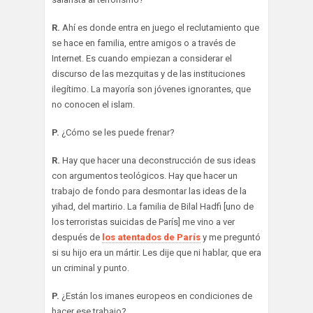
R.
Ahí es donde entra en juego el reclutamiento que
se hace en familia, entre amigos o a través de
Internet. Es cuando empiezan a considerar el
discurso de las mezquitas y de las instituciones
ilegítimo. La mayoría son jóvenes ignorantes, que
no conocen el islam.
P.
¿Cómo se les puede frenar?
R.
Hay que hacer una deconstrucción de sus ideas
con argumentos teológicos. Hay que hacer un
trabajo de fondo para desmontar las ideas de la
yihad, del martirio. La familia de Bilal Hadfi [uno de
los terroristas suicidas de París] me vino a ver
después de
los atentados de París
y me preguntó
si su hijo era un mártir. Les dije que ni hablar, que era
un criminal y punto.
P.
¿Están los imanes europeos en condiciones de
hacer ese trabajo?