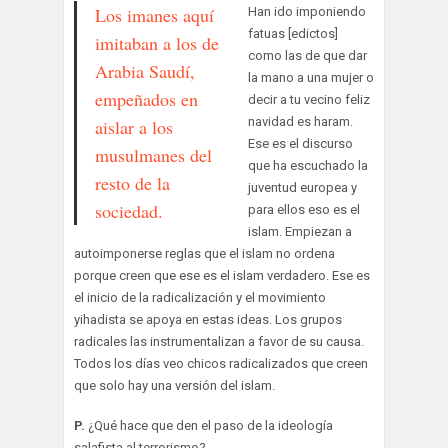
Los imanes aquí
Han ido imponiendo
fatuas [edictos]
imitaban a los de
como las de que dar
Arabia Saudí,
la mano a una mujer o
empeñados en
decir a tu vecino feliz
navidad es haram.
aislar a los
Ese es el discurso
musulmanes del
que ha escuchado la
resto de la
juventud europea y
sociedad.
para ellos eso es el
islam. Empiezan a
autoimponerse reglas que el islam no ordena
porque creen que ese es el islam verdadero. Ese es
el inicio de la radicalización y el movimiento
yihadista se apoya en estas ideas. Los grupos
radicales las instrumentalizan a favor de su causa.
Todos los días veo chicos radicalizados que creen
que solo hay una versión del islam.
P.
¿Qué hace que den el paso de la ideología
salafista al terrorismo?