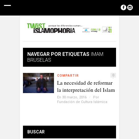
NAVEGAR POR ETIQUETAS
IMAM
BRUSELAS
0
COMPARTIR
La necesidad de reformar
la interpretación del Islam
En 30 marzo, 2016
/
Por
Fundación de Cultura Islámica
BUSCAR