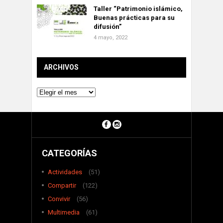
Taller “Patrimonio islámico,
Buenas prácticas para su
difusión”
4 mayo, 2022
ARCHIVOS
Archivos
CATEGORÍAS
Actividades
(51)
Compartir
(122)
Convivir
(56)
Multimedia
(61)