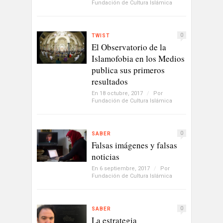
Fundación de Cultura Islámica
0
TWIST
El Observatorio de la
Islamofobia en los Medios
publica sus primeros
resultados
En 18 octubre, 2017
/
Por
Fundación de Cultura Islámica
0
SABER
Falsas imágenes y falsas
noticias
En 6 septiembre, 2017
/
Por
Fundación de Cultura Islámica
0
SABER
La estrategia