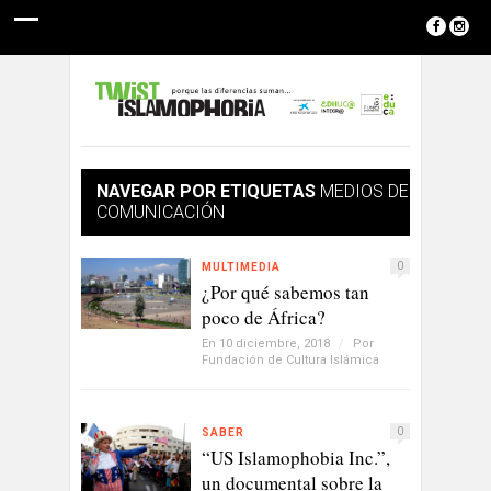
NAVEGAR POR ETIQUETAS
MEDIOS DE
COMUNICACIÓN
0
MULTIMEDIA
¿Por qué sabemos tan
poco de África?
En 10 diciembre, 2018
/
Por
Fundación de Cultura Islámica
0
SABER
“US Islamophobia Inc.”,
un documental sobre la