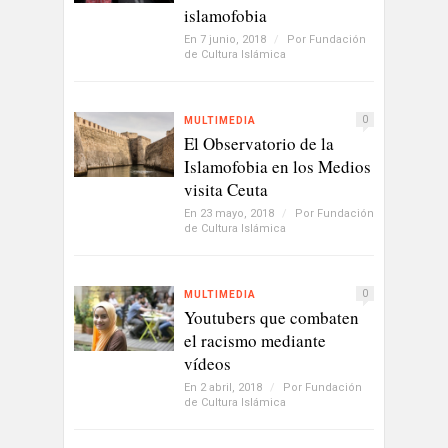
islamofobia
En 7 junio, 2018
/
Por
Fundación
de Cultura Islámica
0
MULTIMEDIA
El Observatorio de la
Islamofobia en los Medios
visita Ceuta
En 23 mayo, 2018
/
Por
Fundación
de Cultura Islámica
0
MULTIMEDIA
Youtubers que combaten
el racismo mediante
vídeos
En 2 abril, 2018
/
Por
Fundación
de Cultura Islámica