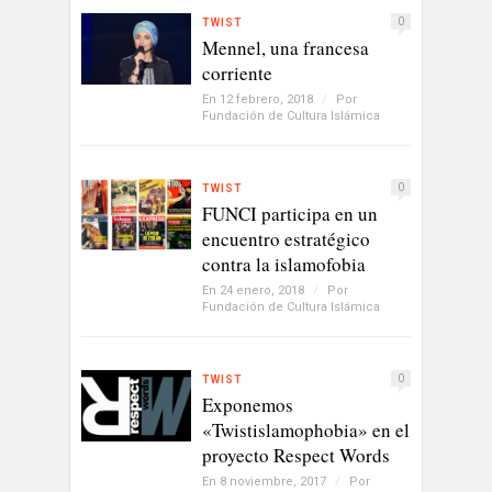
0
TWIST
Mennel, una francesa
corriente
En 12 febrero, 2018
/
Por
Fundación de Cultura Islámica
0
TWIST
FUNCI participa en un
encuentro estratégico
contra la islamofobia
En 24 enero, 2018
/
Por
Fundación de Cultura Islámica
0
TWIST
Exponemos
«Twistislamophobia» en el
proyecto Respect Words
En 8 noviembre, 2017
/
Por