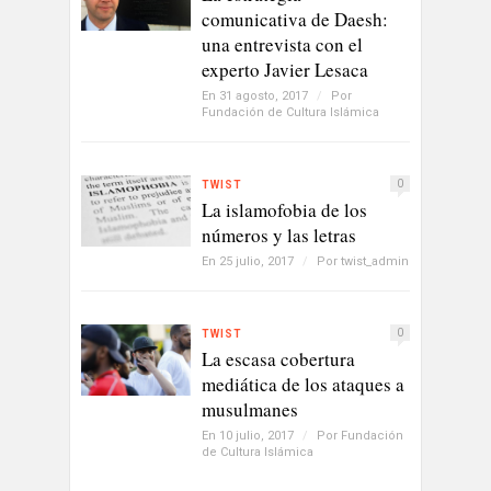
comunicativa de Daesh:
una entrevista con el
experto Javier Lesaca
En 31 agosto, 2017
/
Por
Fundación de Cultura Islámica
0
TWIST
La islamofobia de los
números y las letras
En 25 julio, 2017
/
Por
twist_admin
0
TWIST
La escasa cobertura
mediática de los ataques a
musulmanes
En 10 julio, 2017
/
Por
Fundación
de Cultura Islámica