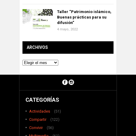
Taller “Patrimonio islámico,
Buenas prácticas para su
difusión”
4 mayo, 2022
ARCHIVOS
Archivos
CATEGORÍAS
Actividades
(51)
Compartir
(122)
Convivir
(56)
Multimedia
(61)