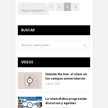
« Página anterior
1
2
3
4
Página siguiente »
BUSCAR
VÍDEOS
Outside the box: el islam en
los campus universitarios
5 abril, 2021
La islamofobia progresista:
discursos y agentes