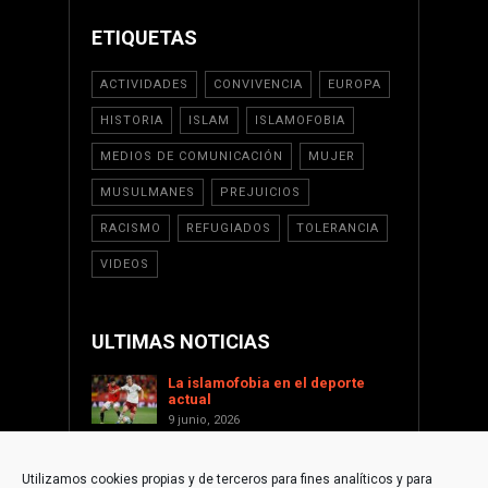
ETIQUETAS
ACTIVIDADES
CONVIVENCIA
EUROPA
HISTORIA
ISLAM
ISLAMOFOBIA
MEDIOS DE COMUNICACIÓN
MUJER
MUSULMANES
PREJUICIOS
RACISMO
REFUGIADOS
TOLERANCIA
VIDEOS
ULTIMAS NOTICIAS
La islamofobia en el deporte
actual
9 junio, 2026
Saint Levant como voz cultural
contra la islamofobia
Utilizamos cookies propias y de terceros para fines analíticos y para
17 enero, 2026