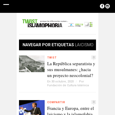
NAVEGAR POR ETIQUETAS
LAICISMO
0
TWIST
La República separatista y
sus musulmanes: ¿hacia
un proyecto neocolonial?
En 30 octubre, 2020
/
Por
Fundación de Cultura Islámica
0
COMPARTIR
Francia y Europa, entre el
laicismo y la islamofobia