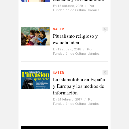
En 15 octubre, 2020
/
Por
Fundación de Cultura Islámica
0
SABER
Pluralismo religioso y
escuela laica
En 12 agosto, 2018
/
Por
Fundación de Cultura Islámica
0
SABER
La islamofobia en España
y Europa y los medios de
información
En 24 febrero, 2017
/
Por
Fundación de Cultura Islámica