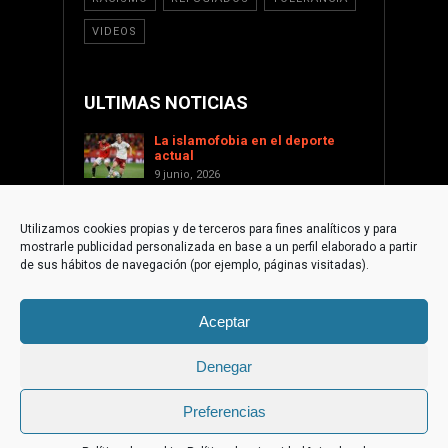
VIDEOS
ULTIMAS NOTICIAS
La islamofobia en el deporte
actual
9 junio, 2026
Saint Levant como voz cultural
contra la islamofobia
Utilizamos cookies propias y de terceros para fines analíticos y para
17 enero, 2026
mostrarle publicidad personalizada en base a un perfil elaborado a partir
Apoyar a Palestina desde la
de sus hábitos de navegación (por ejemplo, páginas visitadas).
sociedad civil internacional
1 diciembre, 2025
Aceptar
La paradoja islamófoba de
Torre-Pacheco
10 septiembre, 2025
Denegar
Preferencias
© 2015 Fundación de Cultura Islámica | web by
Trixma