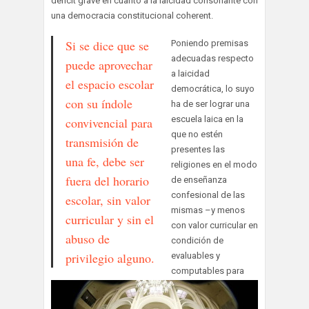
déficit grave en cuanto a la laicidad consonante con
una democracia constitucional coherent.
Si se dice que se
Poniendo premisas
adecuadas respecto
puede aprovechar
a laicidad
el espacio escolar
democrática, lo suyo
con su índole
ha de ser lograr una
escuela laica en la
convivencial para
que no estén
transmisión de
presentes las
una fe, debe ser
religiones en el modo
fuera del horario
de enseñanza
confesional de las
escolar, sin valor
mismas –y menos
curricular y sin el
con valor curricular en
abuso de
condición de
privilegio alguno.
evaluables y
computables para