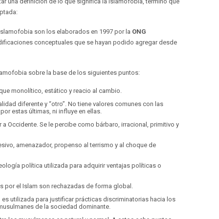
ar una definición de lo que significa la islamofobia, término que
eptada:
islamofobia son los elaborados en 1997 por la
ONG
odificaciones conceptuales que se hayan podido agregar desde
lamofobia sobre la base de los siguientes puntos:
ue monolítico, estático y reacio al cambio.
lidad diferente y “otro”. No tiene valores comunes con las
or estas últimas, ni influye en ellas.
 a Occidente. Se le percibe como bárbaro, irracional, primitivo y
resivo, amenazador, propenso al terrismo y al choque de
logía política utilizada para adquirir ventajas políticas o
as por el Islam son rechazadas de forma global.
es utilizada para justificar prácticas discriminatorias hacia los
 musulmanes de la sociedad dominante.