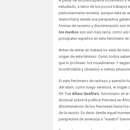
A pesar de su preocupante incremento y s
estudiado, a tenor de los pocos trabajos 
particularmente reciente, aunque está en 
islamofobia desde una perspectiva general
formas de racismo y discriminación son m
los medios
son aún más raros, como así l
principales expertos en este fenómeno en
Antes de entrar en materia no está de más 
origen de este término. Como todos sabemos
que lo profesan: los musulmanes. Y según 
incontrolable y obsesivo a ciertas situacio
Si este fenómeno de rechazo y aversión hac
del Islam, como luego veremos, el origen d
XX. Fue
Allain Quellien
, funcionario en el
doctoral sobre la política francesa en Áfri
discriminatoria de los franceses hacia lo
de la nación. Es decir, desde aquel momen
perspectiva de amenaza a “nuestro” bienest