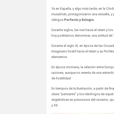
Ya en España, y algo más tarde, en la Córd
musulmán, protagonizaron una revuelta, y pa
clérigos
Perfecto y Eulogio.
Durante siglos, las iras hacia el islam y 
hoy podríamos denominar, una actitud de
Durante el siglo XI, en época de las Cruza
imaginario hostil hacia el Islam y su Prof
elementos.
En época otomana, la relación entre Europa 
razones, aunque no exenta de una estrecha
de hostilidad.
En tiempos de la Ilustración, a partir de fin
clase “pensante” y los ideólogos de aquel
erigiéndose en precursora del racismo, que 
y XX.