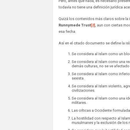
Pero, antes que nada, es necesario present
todavía no tiene una definición jurídica ac
Quizá los contenidos más claros sobre la 
Runnymede Trust
[2]
, aun con ciertas m
esa fecha.
Así en el citado documento se define la is
Se considera al Islam como un bloq
Se considera al Islam como una rea
demás culturas, no se ve afectado p
Se considera al Islam como inferior
sexista.
Se considera al Islam violento, ag
civilizaciones.
Se considera al Islam como una ideo
militares.
Las críticas a Occidente formulad
La hostilidad con respecto al Islam 
musulmanes y la exclusión de los