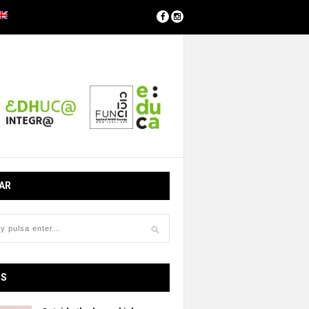
AR
OS