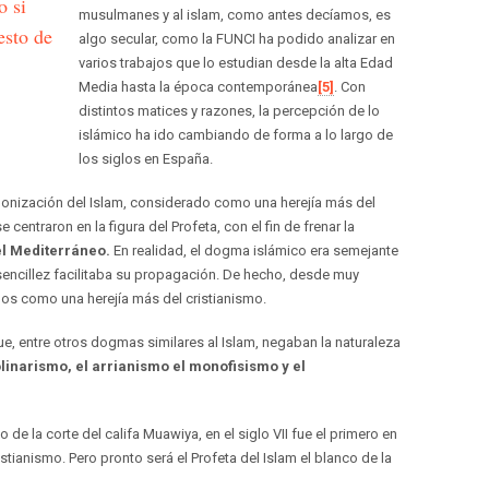
o si
musulmanes y al islam, como antes decíamos, es
esto de
algo secular, como la FUNCI ha podido analizar en
varios trabajos que lo estudian desde la alta Edad
Media hasta la época contemporánea
[5]
. Con
distintos matices y razones, la percepción de lo
islámico ha ido cambiando de forma a lo largo de
los siglos en España.
onización del Islam, considerado como una herejía más del
 centraron en la figura del Profeta, con el fin de frenar la
el Mediterráneo.
En realidad, el dogma islámico era semejante
sencillez facilitaba su propagación. De hecho, desde muy
nos como una herejía más del cristianismo.
que, entre otros dogmas similares al Islam, negaban la naturaleza
linarismo, el arrianismo el monofisismo y el
o de la corte del califa Muawiya, en el siglo VII fue el primero en
istianismo. Pero pronto será el Profeta del Islam el blanco de la