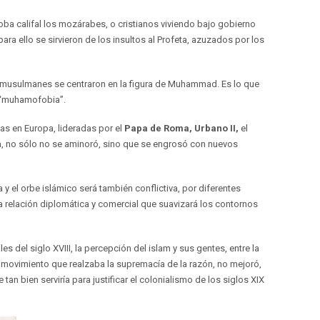
oba califal los mozárabes, o cristianos viviendo bajo gobierno
ra ello se sirvieron de los insultos al Profeta, azuzados por los
los musulmanes se centraron en la figura de Muhammad. Es lo que
 “muhamofobia”.
das en Europa, lideradas por el
Papa de Roma, Urbano II,
el
eta, no sólo no se aminoró, sino que se engrosó con nuevos
y el orbe islámico será también conflictiva, por diferentes
 relación diplomática y comercial que suavizará los contornos
ales del siglo XVIII, la percepción del islam y sus gentes, entre la
 movimiento que realzaba la supremacía de la razón, no mejoró,
tan bien serviría para justificar el colonialismo de los siglos XIX