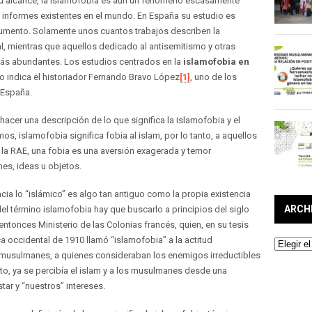
u alcance, la islamofobia es aún un fenómeno escasamente
e informes existentes en el mundo. En España su estudio es
aumento. Solamente unos cuantos trabajos describen la
, mientras que aquellos dedicado al antisemitismo y otras
ás abundantes. Los estudios centrados en la
islamofobia en
o indica el historiador Fernando Bravo López
[1]
, uno de los
 España.
hacer una descripción de lo que significa la islamofobia y el
, islamofobia significa fobia al islam, por lo tanto, a aquellos
la RAE, una fobia es una aversión exagerada y temor
nes, ideas u objetos.
ia lo “islámico” es algo tan antiguo como la propia existencia
ARCH
el término islamofobia hay que buscarlo a principios del siglo
 entonces Ministerio de las Colonias francés, quien, en su tesis
ca occidental de 1910 llamó “islamofobia” a la actitud
Archivos
s musulmanes, a quienes consideraban los enemigos irreductibles
to, ya se percibía el islam y a los musulmanes desde una
ar y “nuestros” intereses.