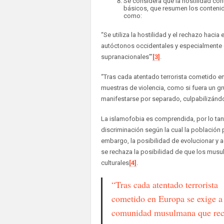
Se considera que la hostilidad co
básicos, que resumen los contenid
como:
“Se utiliza la hostilidad y el rechazo haci
autóctonos occidentales y especialmente d
supranacionales’”
[3]
.
“Tras cada atentado terrorista cometido 
muestras de violencia, como si fuera un gr
manifestarse por separado, culpabilizándo
La islamofobia es comprendida, por lo tan
discriminación según la cual la población pe
embargo, la posibilidad de evolucionar y 
se rechaza la posibilidad de que los musu
culturales
[4]
.
“Tras cada atentado terrorista
cometido en Europa se exige a 
comunidad musulmana que re