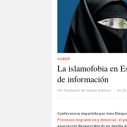
SABER
La islamofobia en E
de información
·
Por
Fundación de Cultura Islámica
En 24 
Conferencia impartida por Inés Eléxpu
Procesos migratorios y minorías: el pe
asociación Respect Words en Sevilla de