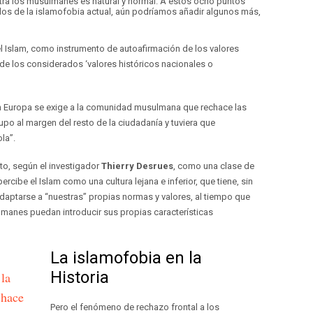
ntra los musulmanes es natural y normal. A estos ocho puntos
os de la islamofobia actual, aún podríamos añadir algunos más,
a el Islam, como instrumento de autoafirmación de los valores
e los considerados ‘valores históricos nacionales o
en Europa se exige a la comunidad musulmana que rechace las
upo al margen del resto de la ciudadanía y tuviera que
la”.
to, según el investigador
Thierry Desrues
, como una clase de
rcibe el Islam como una cultura lejana e inferior, que tiene, sin
adaptarse a “nuestras” propias normas y valores, al tiempo que
lmanes puedan introducir sus propias características
La islamofobia en la
Historia
la
chace
Pero el fenómeno de rechazo frontal a los