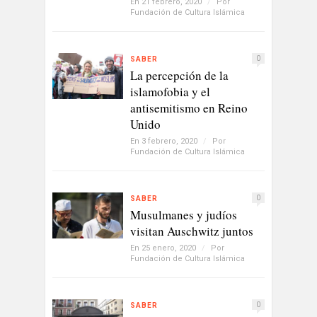
En 21 febrero, 2020
/
Por
Fundación de Cultura Islámica
0
SABER
La percepción de la
islamofobia y el
antisemitismo en Reino
Unido
En 3 febrero, 2020
/
Por
Fundación de Cultura Islámica
0
SABER
Musulmanes y judíos
visitan Auschwitz juntos
En 25 enero, 2020
/
Por
Fundación de Cultura Islámica
0
SABER