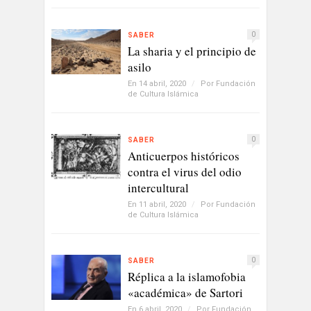
0
SABER
La sharia y el principio de
asilo
En 14 abril, 2020
/
Por
Fundación
de Cultura Islámica
0
SABER
Anticuerpos históricos
contra el virus del odio
intercultural
En 11 abril, 2020
/
Por
Fundación
de Cultura Islámica
0
SABER
Réplica a la islamofobia
«académica» de Sartori
En 6 abril, 2020
/
Por
Fundación