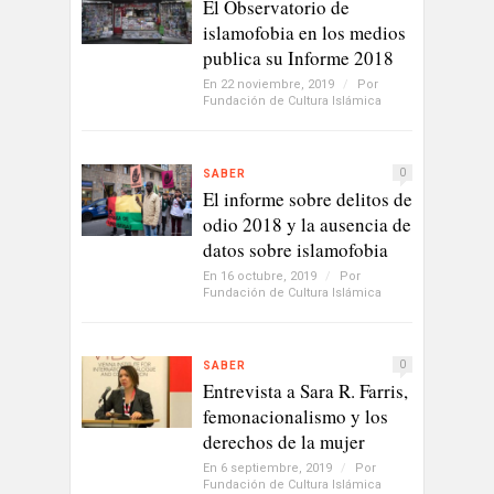
El Observatorio de
islamofobia en los medios
publica su Informe 2018
En 22 noviembre, 2019
/
Por
Fundación de Cultura Islámica
0
SABER
El informe sobre delitos de
odio 2018 y la ausencia de
datos sobre islamofobia
En 16 octubre, 2019
/
Por
Fundación de Cultura Islámica
0
SABER
Entrevista a Sara R. Farris,
femonacionalismo y los
derechos de la mujer
En 6 septiembre, 2019
/
Por
Fundación de Cultura Islámica