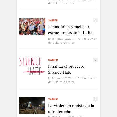
de Cultura Islámica
0
SABER
Islamofobia y racismo
estructurales en la India
En 5 marzo, 2020
/
Por
Fundación
de Cultura Islámica
0
SABER
Finaliza el proyecto
Silence Hate
En 3 marzo, 2020
/
Por
Fundación
de Cultura Islámica
0
SABER
La violencia racista de la
ultraderecha