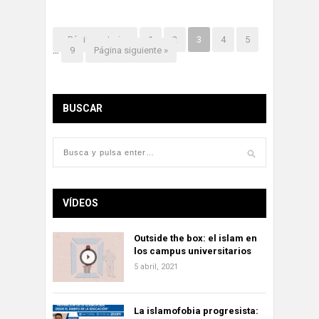
« Página anterior
1
2
3
4
5
…
9
Página siguiente »
BUSCAR
VÍDEOS
Outside the box: el islam en
los campus universitarios
5 abril, 2021
La islamofobia progresista: