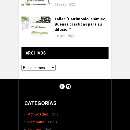
22 junio, 2022
Taller “Patrimonio islámico,
Buenas prácticas para su
difusión”
4 mayo, 2022
ARCHIVOS
Archivos
CATEGORÍAS
Actividades
(51)
Compartir
(122)
Convivir
(56)