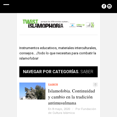
Instrumentos educativos, materiales interculturales,
consejos… ¡Todo lo que necesitas para combatir la
islamofobia!
NAVEGAR POR CATEGORÍAS.
SABER
0
SABER
Islamofobia. Continuidad
y cambio en la tradición
antimusulmana
En 8 mayo, 2020
/
Por
Fundación
de Cultura Islámica