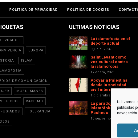
POLÍTICA DE PRIVACIDAD
POLÍTICA DE COOKIES
CONTACT
TIQUETAS
ULTIMAS NOTICIAS
La islamofobia en el
CTIVIDADES
deporte actual
9 junio, 2026
ONVIVENCIA
EUROPA
Saint Levant como
ISTORIA
ISLAM
voz cultural contra
la islamofobia
SLAMOFOBIA
17 enero, 2026
Apoyar a Palestina
EDIOS DE COMUNICACIÓN
desde la sociedad
civil internacional
UJER
MUSULMANES
1 diciembre, 2025
REJUICIOS
RACISMO
Utilizamos c
La paradoja
publicidad p
islamófoba de Torre-
EFUGIADOS
TOLERANCIA
Pacheco
navegación (
10 septiembre, 2025
IDEOS
A