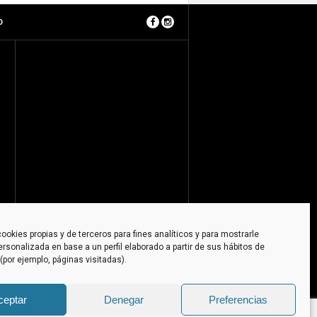
O
ookies propias y de terceros para fines analíticos y para mostrarle
ersonalizada en base a un perfil elaborado a partir de sus hábitos de
por ejemplo, páginas visitadas).
ceptar
Denegar
Preferencias