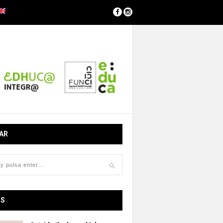
AR
OS