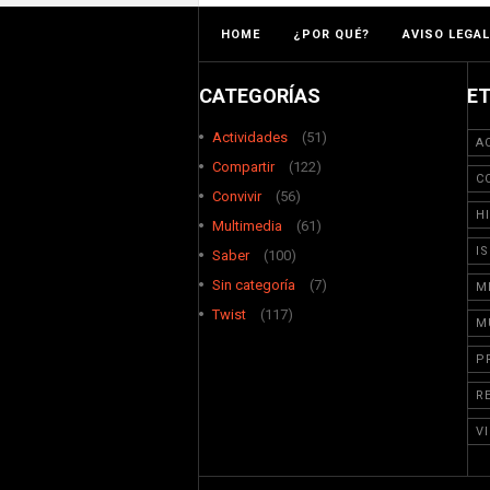
HOME
¿POR QUÉ?
AVISO LEGAL
CATEGORÍAS
E
Actividades
(51)
A
Compartir
(122)
C
Convivir
(56)
H
Multimedia
(61)
I
Saber
(100)
Sin categoría
(7)
M
Twist
(117)
M
P
R
V