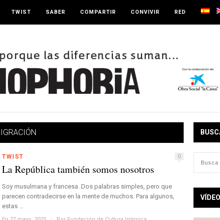
TWIST
SABER
COMPARTIR
CONVIVIR
RED
IGRACIÓN
BUSC
TWIST
0
La República también somos nosotros
Soy musulmana y francesa. Dos palabras simples, pero que
parecen contradecirse en la mente de muchos. Para algunos,
VÍDE
estas ...
En 27 mayo, 2025
/
Por
Fundación de Cultura Islámica