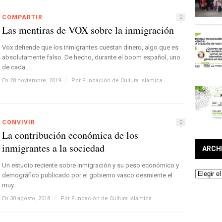
COMPARTIR
0
Las mentiras de VOX sobre la inmigración
Vox defiende que los inmigrantes cuestan dinero, algo que es
absolutamente falso. De hecho, durante el boom español, uno
de cada ...
En 28 noviembre, 2019
/
Por
Fundación de Cultura Islámica
CONVIVIR
0
La contribución económica de los
inmigrantes a la sociedad
ARCH
Un estudio reciente sobre inmigración y su peso económico y
Archivos
demográfico publicado por el gobierno vasco desmiente el
muy ...
En 30 agosto, 2018
/
Por
Fundación de Cultura Islámica