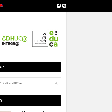
AR
OS