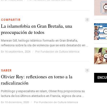
COMPARTIR
0
La islamofobia en Gran Bretaña, una
preocupación de todos
Marwan Gill, teólogo islámico formado en Gran Bretaña,
reflexiona sobre la ola de violencia que se está desatando en ...
En 16 septiembre, 2024
/
Por
Fundación de Cultura Islámica
SABER
0
Olivier Roy: reflexiones en torno a la
ENCU
radicalización
Politólogo y especialista en islam, Olivier Roy proporciona su
lectura de los últimos atentados en Francia, signos de una ...
En 10 diciembre, 2020
/
Por
Fundación de Cultura Islámica