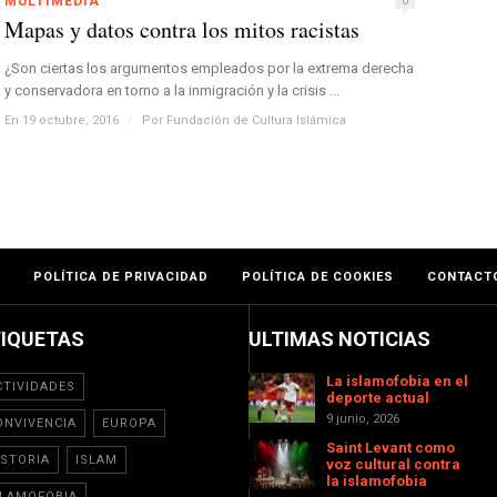
MULTIMEDIA
0
Mapas y datos contra los mitos racistas
¿Son ciertas los argumentos empleados por la extrema derecha
y conservadora en torno a la inmigración y la crisis ...
En 19 octubre, 2016
/
Por
Fundación de Cultura Islámica
POLÍTICA DE PRIVACIDAD
POLÍTICA DE COOKIES
CONTACT
TIQUETAS
ULTIMAS NOTICIAS
La islamofobia en el
CTIVIDADES
deporte actual
9 junio, 2026
ONVIVENCIA
EUROPA
Saint Levant como
ISTORIA
ISLAM
voz cultural contra
la islamofobia
SLAMOFOBIA