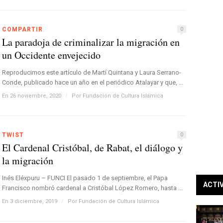
COMPARTIR
0
La paradoja de criminalizar la migración en
un Occidente envejecido
Reproducimos este artículo de Martí Quintana y Laura Serrano-
Conde, publicado hace un año en el periódico Atalayar y que, ...
En 26 noviembre, 2020
/
Por
Fundación de Cultura Islámica
TWIST
0
El Cardenal Cristóbal, de Rabat, el diálogo y
la migración
Inés Eléxpuru – FUNCI El pasado 1 de septiembre, el Papa
ACTI
Francisco nombró cardenal a Cristóbal López Romero, hasta ...
En 3 diciembre, 2019
/
Por
Fundación de Cultura Islámica