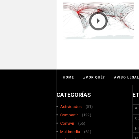
HOME
¿POR QUÉ?
AVISO LEGAL
CATEGORÍAS
E
Actividades
(51)
A
Compartir
(122)
C
Convivir
(56)
H
Multimedia
(61)
I