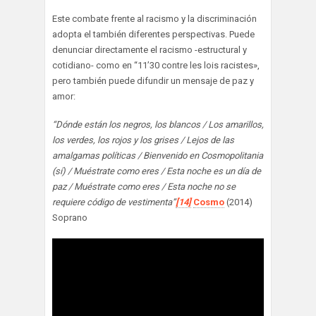
Este combate frente al racismo y la discriminación
adopta el también diferentes perspectivas. Puede
denunciar directamente el racismo -estructural y
cotidiano- como en “11’30 contre les lois racistes»,
pero también puede difundir un mensaje de paz y
amor:
“Dónde están los negros, los blancos / Los amarillos,
los verdes, los rojos y los grises / Lejos de las
amalgamas políticas / Bienvenido en Cosmopolitania
(sí) / Muéstrate como eres / Esta noche es un día de
paz / Muéstrate como eres / Esta noche no se
requiere código de vestimenta”
[14]
Cosmo
(2014)
Soprano