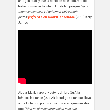
antagonistas, y que la solución se encontrará de
todas formas en la interculturalidad porque
“ya no
tenemos elección y / debemos vivir o morir
juntos”
[22]
Vivre ou mourir ensemble
(2016) Kery
James.
Abd al Malik, rapero y autor del libro
Qu’Allah
bénisse la France
(Que Alá bendiga a Francia), lleva
años luchando por un amor universal que muestra
que “
Dios no hizo las diferencias para que