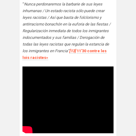
“
Nunca perdonaremos la barbarie de sus leyes
inhumanas / Un estado racista sólo puede crear
leyes racistas / Así que basta de folclorismo y
antirracismo bonachón en la euforia de las fiestas /
Regularización inmediata de todos los inmigrantes
indocumentados y sus familias / Derogación de
todas las leyes racistas que regulan la estancia de
los inmigrantes en Francia”
[13]
11’30 contre les
lois racistes»