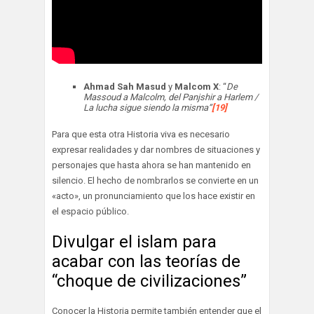
Ahmad Sah Masud
y
Malcom X
: “
De
Massoud a Malcolm, del Panjshir a Harlem /
La lucha sigue siendo la misma”
[19]
Para que esta otra Historia viva es necesario
expresar realidades y dar nombres de situaciones y
personajes que hasta ahora se han mantenido en
silencio. El hecho de nombrarlos se convierte en un
«acto», un pronunciamiento que los hace existir en
el espacio público.
Divulgar el islam para
acabar con las teorías de
“choque de civilizaciones”
Conocer la Historia permite también entender que el