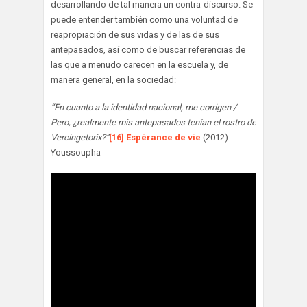
desarrollando de tal manera un contra-discurso. Se
puede entender también como una voluntad de
reapropiación de sus vidas y de las de sus
antepasados, así como de buscar referencias de
las que a menudo carecen en la escuela y, de
manera general, en la sociedad:
“En cuanto a la identidad nacional, me corrigen /
Pero, ¿realmente mis antepasados tenían el rostro de
Vercingetorix?”
[16]
Espérance de vie
(2012)
Youssoupha