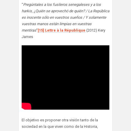
“
Pregúntales a los fusileros senegaleses y a los
harkis, ¿Quién se aprovechó de quién? / La República
es inocente sólo en vuestros sueños / Y solamente
vuestras manos están limpias en vuestras
mentiras
”
[15]
Lettre à la République
(2012) Kery
James
El objetivo es proponer otra visión tanto de la
sociedad en la que viven como de la Historia,