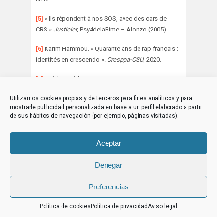
[5]
« Ils répondent à nos SOS, avec des cars de
CRS »
Justicier
, Psy4delaRime – Alonzo (2005)
[6]
Karim Hammou. « Quarante ans de rap français :
identités en crescendo ».
Cresppa-CSU
, 2020.
[7]
« Là les médias entrent en piste, nous attaquent
ou nous flattent / Ils insistent parfois afin de mieux
Utilizamos cookies propias y de terceros para fines analíticos y para
nous abattre / Nous sommes forcés de nous
mostrarle publicidad personalizada en base a un perfil elaborado a partir
défendre, pour ne pas finir à l’abattoir /De répondre
de sus hábitos de navegación (por ejemplo, páginas visitadas).
à ces accusations qui sont diffamatoires / Va
savoir à quoi cet acharnement est dû ? »
La France
Aceptar
itinéraire d’une polémique
(2001) Sniper
[8]
« On n’est pas condamné à l’échec, voilà l’chant
Denegar
des combattants Banlieusard et fier de l’être […] »
Banlieusards
(2008) Kery James
Preferencias
[9]
« On n’est pas condamnés à l’échec / Pour nous
Política de cookies
Política de privacidad
Aviso legal
c’est dur, mais ça ne doit pas devenir un prétexte /