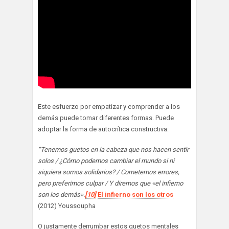
Este esfuerzo por empatizar y comprender a los
demás puede tomar diferentes formas. Puede
adoptar la forma de autocrítica constructiva:
“Tenemos guetos en la cabeza que nos hacen sentir
solos / ¿Cómo podemos cambiar el mundo si ni
siquiera somos solidarios? / Cometemos errores,
pero preferimos culpar / Y diremos que «el infierno
son los demás».
[10]
El infierno son los otros
(2012) Youssoupha
O justamente derrumbar estos guetos mentales