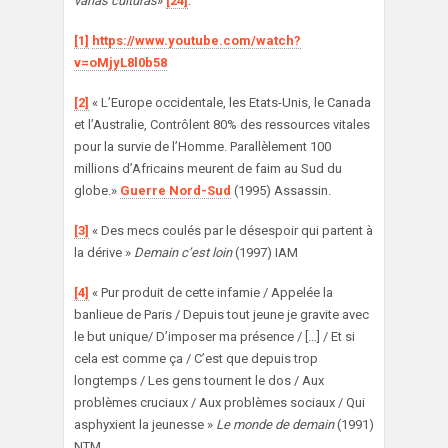
varias culturas
»
[24]
.
[1]
https://www.youtube.com/watch?
v=oMjyL8l0b58
[2]
« L’Europe occidentale, les Etats-Unis, le Canada
et l’Australie, Contrôlent 80% des ressources vitales
pour la survie de l’Homme. Parallèlement 100
millions d’Africains meurent de faim au Sud du
globe.»
Guerre Nord-Sud
(1995) Assassin.
[3]
« Des mecs coulés par le désespoir qui partent à
la dérive »
Demain c’est loin
(1997) IAM
[4]
« Pur produit de cette infamie / Appelée la
banlieue de Paris / Depuis tout jeune je gravite avec
le but unique/ D’imposer ma présence / […] / Et si
cela est comme ça / C’est que depuis trop
longtemps / Les gens tournent le dos / Aux
problèmes cruciaux / Aux problèmes sociaux / Qui
asphyxient la jeunesse »
Le monde de demain
(1991)
NTM