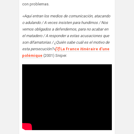
con problemas.
«Aquí entran los medios de comunicación, atacando
o adulando / A veces insisten para hundirnos / Nos
vemos obligados a defendernos, para no acabar en
el matadero / A responder a estas acusaciones que
son difamatorias / ¿Quién sabe cuál es el motivo de
esta persecución?»
[7]
La France itinéraire d’une
polémique
(2001) Sniper.