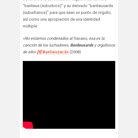
“banlieue (suburbios)” y su derivado “banlieusards
(suburbanos)” para que sean un punto de orgullo,
así como una apropiación de una identidad
múltiple:
«No estamos condenados al fracaso, esa es la
canción de los luchadores,
Banlieusards
y orgullosos
de ello»
[8]
Banlieusards
(2008)