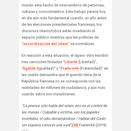
mundo está hecho de intercambios de personas,
culturas y conocimientos. Este trabajo parece hoy
en día aún más fundamental cuando, un año antes
de las elecciones presidenciales francesas, los
discursos islamófobos están invadiendo el
espacio público mientras que las políticas de
“
securitización del islam
” se normalizan.
En reacción a esta situación, el rapero Vin’s escribió
tres canciones tituladas “
Liberté
(Libertad)”,
“
Egalité
(Igualdad)” y “
Fraternité
(Fraternidad)” en
las cuales demuestra que el querido lema de la
República francesa no se corresponde con las
realidades de millones de ciudadanos, y aún más
cuando estos son musulmanes.
“La prensa sólo habla del islam, eso es el control de
las masas / Culpable y víctima, veo los papeles
invertidos, el odio derramándose / Hablar del Corán
sin siquiera conocer una sura
”
[20]
Fraternité (2019)