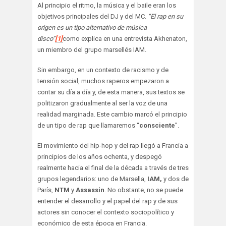
Al principio el ritmo, la música y el baile eran los
objetivos principales del DJ y del MC.
“El rap en su
origen es un tipo alternativo de música
disco”
[1]
como explica en una entrevista Akhenaton,
un miembro del grupo marsellés IAM.
Sin embargo, en un contexto de racismo y de
tensión social, muchos raperos empezaron a
contar su día a día y, de esta manera, sus textos se
politizaron gradualmente al ser la voz de una
realidad marginada. Este cambio marcó el principio
de un tipo de rap que llamaremos “
consciente
”.
El movimiento del hip-hop y del rap llegó a Francia a
principios de los años ochenta, y despegó
realmente hacia el final de la década a través de tres
grupos legendarios: uno de Marsella,
IAM,
y dos de
París,
NTM
y
Assassin
. No obstante, no se puede
entender el desarrollo y el papel del rap y de sus
actores sin conocer el contexto sociopolítico y
económico de esta época en Francia.