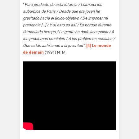
“
Puro producto de esta infamia / Llamada los
suburbios de París / Desde que era joven he
gravitado hacia el único objetivo / De imponer mi
presencia […] / Y si esto es así / Es porque durante
demasiado tiempo / La gente ha dado la espalda / A
los problemas cruciales / A los problemas sociales /
Que están asfixiando a la juventud
”.
[4]
Le monde
de demain
(1991) NTM