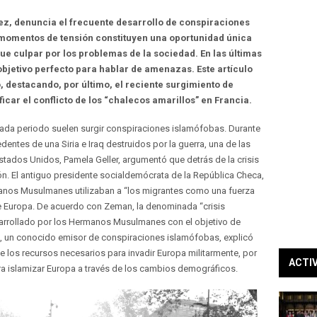
fez, denuncia el frecuente desarrollo de conspiraciones
 momentos de tensión constituyen una oportunidad única
que culpar por los problemas de la sociedad. En las últimas
bjetivo perfecto para hablar de amenazas. Este artículo
o, destacando, por último, el reciente surgimiento de
icar el conflicto de los “chalecos amarillos” en Francia.
da periodo suelen surgir conspiraciones islamófobas. Durante
entes de una Siria e Iraq destruidos por la guerra, una de las
ados Unidos, Pamela Geller, argumentó que detrás de la crisis
ón. El antiguo presidente socialdemócrata de la República Checa,
manos Musulmanes utilizaban a “los migrantes como una fuerza
de Europa. De acuerdo con Zeman, la denominada “crisis
esarrollado por los Hermanos Musulmanes con el objetivo de
n, un conocido emisor de conspiraciones islamófobas, explicó
los recursos necesarios para invadir Europa militarmente, por
ACTI
ra islamizar Europa a través de los cambios demográficos.