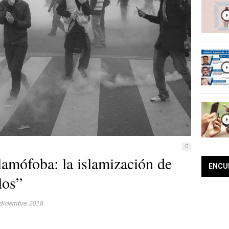
0
lamófoba: la islamización de
ENCU
los”
diciembre, 2018