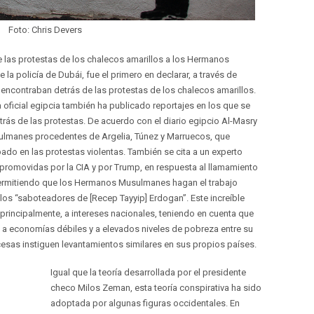
Foto: Chris Devers
 las protestas de los chalecos amarillos a los Hermanos
la policía de Dubái, fue el primero en declarar, a través de
ncontraban detrás de las protestas de los chalecos amarillos.
a oficial egipcia también ha publicado reportajes en los que se
trás de las protestas. De acuerdo con el diario egipcio Al-Masry
manes procedentes de Argelia, Túnez y Marruecos, que
pado en las protestas violentas. También se cita a un experto
promovidas por la CIA y por Trump, en respuesta al llamamiento
permitiendo que los Hermanos Musulmanes hagan el trabajo
los “saboteadores de [Recep Tayyip] Erdogan”. Este increíble
principalmente, a intereses nacionales, teniendo en cuenta que
 a economías débiles y a elevados niveles de pobreza entre su
cesas instiguen levantamientos similares en sus propios países.
Igual que la teoría desarrollada por el presidente
checo Milos Zeman, esta teoría conspirativa ha sido
adoptada por algunas figuras occidentales. En