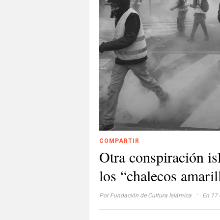
COMPARTIR
Otra conspiración is
los “chalecos amaril
·
Por
Fundación de Cultura Islámica
En 17 