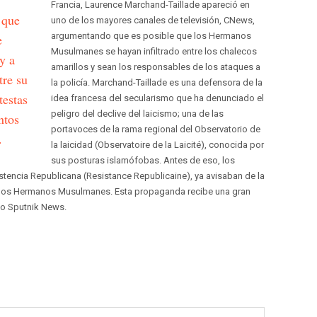
Francia, Laurence Marchand-Taillade apareció en
 que
uno de los mayores canales de televisión, CNews,
argumentando que es posible que los Hermanos
e
Musulmanes se hayan infiltrado entre los chalecos
y a
amarillos y sean los responsables de los ataques a
tre su
la policía. Marchand-Taillade es una defensora de la
testas
idea francesa del secularismo que ha denunciado el
peligro del declive del laicismo; una de las
ntos
portavoces de la rama regional del Observatorio de
.
la laicidad (Observatoire de la Laicité), conocida por
sus posturas islamófobas. Antes de eso, los
tencia Republicana (Resistance Republicaine), ya avisaban de la
r los Hermanos Musulmanes. Esta propaganda recibe una gran
so Sputnik News.