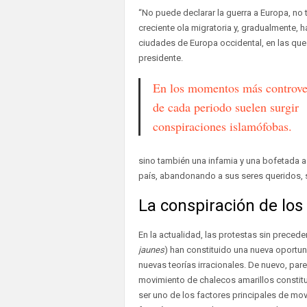
“No puede declarar la guerra a Europa, no t
creciente ola migratoria y, gradualmente, 
ciudades de Europa occidental, en las que 
presidente.
En los momentos más controve
de cada periodo suelen surgir
conspiraciones islamófobas.
sino también una infamia y una bofetada a
país, abandonando a sus seres queridos, 
La conspiración de los
En la actualidad, las protestas sin preced
jaunes
) han constituido una nueva oportu
nuevas teorías irracionales. De nuevo, pa
movimiento de chalecos amarillos constit
ser uno de los factores principales de mov