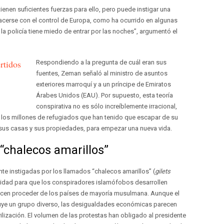
ienen suficientes fuerzas para ello, pero puede instigar una
hacerse con el control de Europa, como ha ocurrido en algunas
la policía tiene miedo de entrar por las noches”, argumentó el
rtidos
Respondiendo a la pregunta de cuál eran sus
fuentes, Zeman señaló al ministro de asuntos
exteriores marroquí y a un príncipe de Emiratos
Árabes Unidos (EAU). Por supuesto, esta teoría
conspirativa no es sólo increíblemente irracional,
 los millones de refugiados que han tenido que escapar de su
sus casas y sus propiedades, para empezar una nueva vida.
 “chalecos amarillos”
ente instigadas por los llamados “chalecos amarillos” (
gilets
nidad para que los conspiradores islamófobos desarrollen
recen proceder de los países de mayoría musulmana. Aunque el
uye un grupo diverso, las desigualdades económicas parecen
ilización. El volumen de las protestas han obligado al presidente