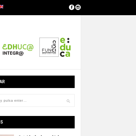
AR
OS