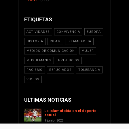
ETIQUETAS
ACTIVIDADES
CONVIVENCIA
EUROPA
HISTORIA
ISLAM
ISLAMOFOBIA
MEDIOS DE COMUNICACIÓN
MUJER
MUSULMANES
PREJUICIOS
RACISMO
REFUGIADOS
TOLERANCIA
VIDEOS
ULTIMAS NOTICIAS
La islamofobia en el deporte
actual
9 junio, 2026
Saint Levant como voz cultural