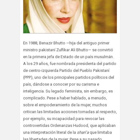
En 1988, Benazir Bhutto —hija del antiguo primer
ministro pakistaní Zulfikar Ali Bhutto— se convirtió
en la primera jefa de Estado de un país musulmán.
A los 29 años, fue nombrada presidenta del partido
de centro-izquierda Partido del Pueblo Pakistaní
(PPP), uno de los principales partidos políticos del
país, dándose a conocer por su carisma e
inteligencia. Su legado feminista, sin embargo, es
complicado. Pese a haber hablado, a menudo,
sobre el empoderamiento de la mujer, muchos
critican las limitadas acciones tomadas al respecto,
por ejemplo, su incapacidad para revocar las
controvertidas Ordenanzas Hudood, que aplicaban
una interpretación literal de la
shari’a
que limitaba
las libertades de la mujer. Pese a su pasado