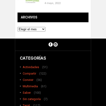
4 mayo, 2022
ARCHIVOS
Archivos
CATEGORÍAS
Actividades
(51)
Compartir
(122)
Convivir
(56)
Multimedia
(61)
Saber
(100)
Sin categoría
(7)
Twist
(117)