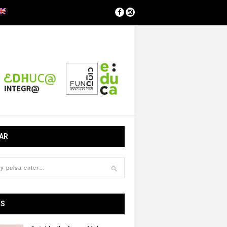
AR
OS