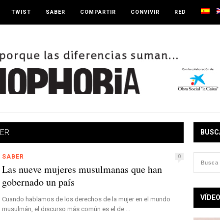
TWIST
SABER
COMPARTIR
CONVIVIR
RED
LER
BUSC
SABER
0
Las nueve mujeres musulmanas que han
gobernado un país
VÍDE
Cuando hablamos de los derechos de la mujer en el mundo
musulmán, el discurso más común es el de ...