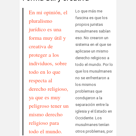
En mi opinión, el
Lo que más me
fascina es que los
pluralismo
propios juristas
jurídico es una
musulmanes sabían
forma muy útil y
eso. No crearon un
sistema en el que se
creativa de
aplicase un mismo
proteger a los
derecho religioso a
individuos, sobre
todo el mundo. Por lo
todo en lo que
que los musulmanes
no se enfrentaron a
respecta al
los mismos
derecho religioso,
problemas que
ya que es muy
condujeron a la
peligroso tener un
separación entre la
iglesia y el Estado en
mismo derecho
Occidente. Los
religioso para
musulmanes tenían
todo el mundo.
otros problemas, por