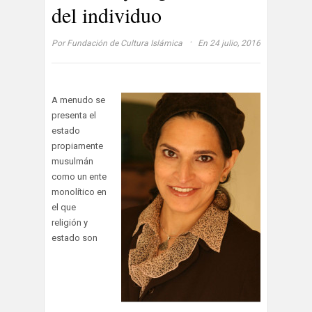
del individuo
·
Por
Fundación de Cultura Islámica
En 24 julio, 2016
A menudo se
presenta el
estado
propiamente
musulmán
como un ente
monolítico en
el que
religión y
estado son