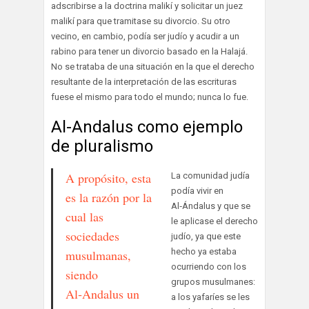
adscribirse a la doctrina malikí y solicitar un juez
malikí para que tramitase su divorcio. Su otro
vecino, en cambio, podía ser judío y acudir a un
rabino para tener un divorcio basado en la Halajá.
No se trataba de una situación en la que el derecho
resultante de la interpretación de las escrituras
fuese el mismo para todo el mundo; nunca lo fue.
Al-Andalus como ejemplo
de pluralismo
A propósito, esta
La comunidad judía
podía vivir en
es la razón por la
Al‑Ándalus y que se
cual las
le aplicase el derecho
sociedades
judío, ya que este
hecho ya estaba
musulmanas,
ocurriendo con los
siendo
grupos musulmanes:
Al‑Andalus un
a los yafaríes se les