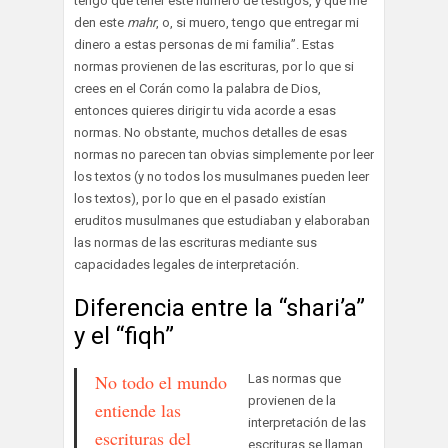
tengo que tener este número de testigos, y que me
den este
mahr
, o, si muero, tengo que entregar mi
dinero a estas personas de mi familia”. Estas
normas provienen de las escrituras, por lo que si
crees en el Corán como la palabra de Dios,
entonces quieres dirigir tu vida acorde a esas
normas. No obstante, muchos detalles de esas
normas no parecen tan obvias simplemente por leer
los textos (y no todos los musulmanes pueden leer
los textos), por lo que en el pasado existían
eruditos musulmanes que estudiaban y elaboraban
las normas de las escrituras mediante sus
capacidades legales de interpretación.
Diferencia entre la “shari’a”
y el “fiqh”
No todo el mundo
Las normas que
provienen de la
entiende las
interpretación de las
escrituras del
escrituras se llaman