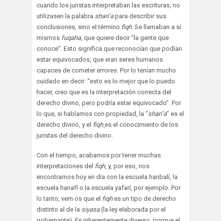
cuando los juristas interpretaban las escrituras, no
utilizasen la palabra
shari’a
para describir sus
conclusiones, sino el término
fiqh
. Se llamaban a sí
mismos
fuqaha
, que quiere decir “la gente que
conoce”. Esto significa que reconocían que podían
estar equivocados, que eran seres humanos
capaces de cometer errores. Por lo tenían mucho
cuidado en decir: “esto es lo mejor que lo puedo
hacer, creo que es la interpretación correcta del
derecho divino, pero podría estar equivocado”. Por
lo que, si hablamos con propiedad, la “
shari’a
” es el
derecho divino, y el
fiqh
¸es el conocimiento de los
juristas del derecho divino.
Con el tiempo, acabamos por tener muchas
interpretaciones del
fiqh
, y, por eso, nos
encontramos hoy en día con la escuela hanbalí, la
escuela hanafí o la escuela yafarí, por ejemplo. Por
lo tanto, vem os que el
fiqh
es un tipo de derecho
distinto al de la
siyasa
(la ley elaborada por el
gobernante). Es inherentemente diverso, porque el