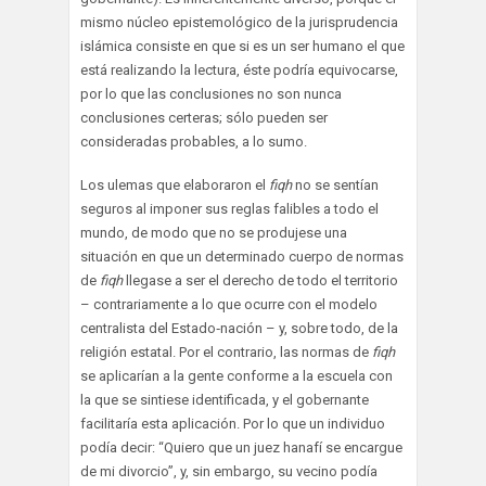
mismo núcleo epistemológico de la jurisprudencia
islámica consiste en que si es un ser humano el que
está realizando la lectura, éste podría equivocarse,
por lo que las conclusiones no son nunca
conclusiones certeras; sólo pueden ser
consideradas probables, a lo sumo.
Los ulemas que elaboraron el
fiqh
no se sentían
seguros al imponer sus reglas falibles a todo el
mundo, de modo que no se produjese una
situación en que un determinado cuerpo de normas
de
fiqh
llegase a ser el derecho de todo el territorio
– contrariamente a lo que ocurre con el modelo
centralista del Estado‑nación – y, sobre todo, de la
religión estatal. Por el contrario, las normas de
fiqh
se aplicarían a la gente conforme a la escuela con
la que se sintiese identificada, y el gobernante
facilitaría esta aplicación. Por lo que un individuo
podía decir: “Quiero que un juez hanafí se encargue
de mi divorcio”, y, sin embargo, su vecino podía