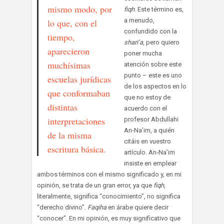
mismo modo, por
fiqh
. Este término es,
a menudo,
lo que, con el
confundido con la
tiempo,
shari’a
, pero quiero
aparecieron
poner mucha
muchísimas
atención sobre este
punto – este es uno
escuelas jurídicas
de los aspectos en lo
que conformaban
que no estoy de
distintas
acuerdo con el
interpretaciones
profesor Abdullahi
An‑Na’im, a quién
de la misma
citáis en vuestro
escritura básica.
artículo. An‑Na’im
insiste en emplear
ambos términos con el mismo significado y, en mi
opinión, se trata de un gran error, ya que
fiqh
,
literalmente, significa “conocimiento”, no significa
“derecho divino”.
Faqiha
en árabe quiere decir
“conocer”. En mi opinión, es muy significativo que